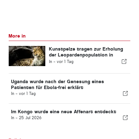
More in
Kunstpelze tragen zur Erholung
der Leopardenpopulation in
Sambia bei
In -
vor 1 Tag
Uganda wurde nach der Genesung eines
Patienten für Ebola-frei erklärt
In -
vor 1 Tag
Im Kongo wurde eine neue Affenart entdeckt
In -
25 Jul 2026