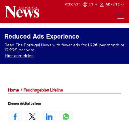
PODCAST
EN
AD-LITE
Reduced Ads Experience
Read The Portugal News with fewer ads for 1.99€ per month or
19.99€ per year.
Hier anmelden
Home
Feuchtgebiet Lifeline
Diesen Artikel teilen: