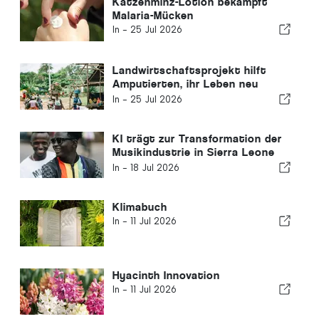
Katzenminz-Lotion bekämpft
Malaria-Mücken
In -
25 Jul 2026
Landwirtschaftsprojekt hilft
Amputierten, ihr Leben neu
aufzubauen
In -
25 Jul 2026
KI trägt zur Transformation der
Musikindustrie in Sierra Leone
bei
In -
18 Jul 2026
Klimabuch
In -
11 Jul 2026
Hyacinth Innovation
In -
11 Jul 2026