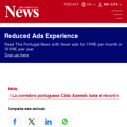
PODCAST
EN
AD-LITE
Reduced Ads Experience
Read The Portugal News with fewer ads for 1.99€ per month or
19.99€ per year.
Sign up here
Inicio
La corredora portuguesa Cátia Azevedo bate el récord nacio
Comparte este artículo: