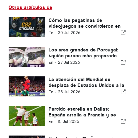
Otros artículos de
Cómo las pegatinas de
videojuegos se convirtieron en
una fuente de ingresos para los
En -
30 Jul 2026
equipos de deportes
electrónicos
Los tres grandes de Portugal:
¿quién parece más preparado
para la nueva temporada?
En -
27 Jul 2026
La atención del Mundial se
desplaza de Estados Unidos a la
Península Ibérica
En -
23 Jul 2026
Partido estrella en Dallas:
España arrolla a Francia y se
clasifica para la final del Mundial
En -
15 Jul 2026