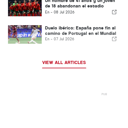
Un hombre de 41 años y un joven
de 18 abandonan el estadio
AT&amp;T de Dallas
En -
08 Jul 2026
Duelo ibérico: España pone fin al
camino de Portugal en el Mundial
En -
07 Jul 2026
VIEW ALL ARTICLES