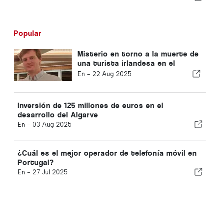
Popular
Misterio en torno a la muerte de
una turista irlandesa en el
Algarve
En -
22 Aug 2025
Inversión de 125 millones de euros en el
desarrollo del Algarve
En -
03 Aug 2025
¿Cuál es el mejor operador de telefonía móvil en
Portugal?
En -
27 Jul 2025