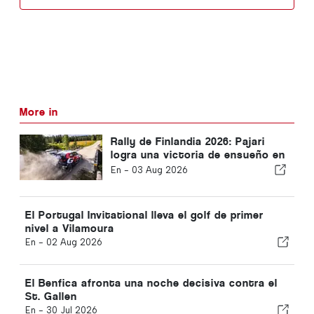
More in
Rally de Finlandia 2026: Pajari
logra una victoria de ensueño en
su propio país
En -
03 Aug 2026
El Portugal Invitational lleva el golf de primer
nivel a Vilamoura
En -
02 Aug 2026
El Benfica afronta una noche decisiva contra el
St. Gallen
En -
30 Jul 2026