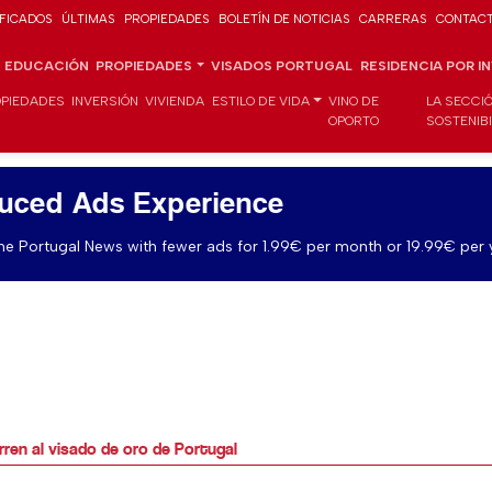
IFICADOS
ÚLTIMAS
PROPIEDADES
BOLETÍN DE NOTICIAS
CARRERAS
CONTAC
EDUCACIÓN
PROPIEDADES
VISADOS PORTUGAL
RESIDENCIA POR I
PIEDADES
INVERSIÓN
VIVIENDA
ESTILO DE VIDA
VINO DE
LA SECCI
OPORTO
SOSTENIB
uced Ads Experience
e Portugal News with fewer ads for 1.99€ per month or 19.99€ per 
rren al visado de oro de Portugal