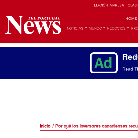
EDICIÓN IMPRESA
CLAS
HOME
NOTICIAS
MUNDO
NEGOCIOS
PRO
Red
Read Th
Inicio
Por qué los inversores canadienses recu