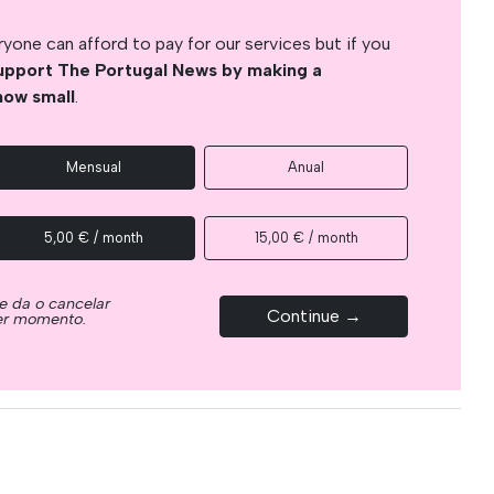
yone can afford to pay for our services but if you
upport The Portugal News by making a
how small
.
Mensual
Anual
5,00 € / month
15,00 € / month
e da o cancelar
Continue →
ier momento.