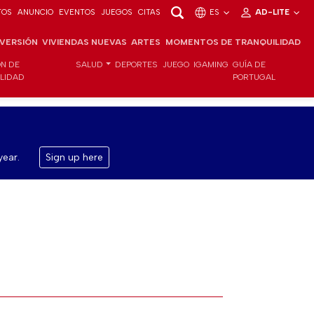
TOS
ANUNCIO
EVENTOS
JUEGOS
CITAS
ES
AD-LITE
NVERSIÓN
VIVIENDAS NUEVAS
ARTES
MOMENTOS DE TRANQUILIDAD
ÓN DE
SALUD
DEPORTES
JUEGO
IGAMING
GUÍA DE
ILIDAD
PORTUGAL
year.
Sign up here