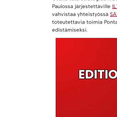
Paulossa järjestettäville
I
vahvistaa yhteistyössä
SA
toteutettavia toimia Pont
edistämiseksi.