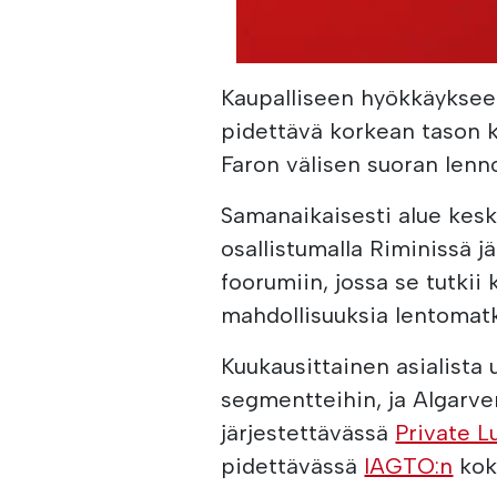
Kaupalliseen hyökkäyksee
pidettävä korkean tason
Faron välisen suoran lenn
Samanaikaisesti alue kesk
osallistumalla Riminissä j
foorumiin, jossa se tutkii
mahdollisuuksia lentomat
Kuukausittainen asialista
segmentteihin, ja Algarv
järjestettävässä
Private L
pidettävässä
IAGTO:n
koko