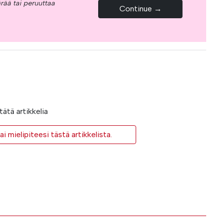
rää tai peruuttaa
Continue →
ätä artikkelia
i mielipiteesi tästä artikkelista.