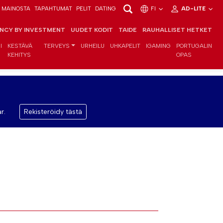
MAINOSTA
TAPAHTUMAT
PELIT
DATING
FI
AD-LITE
ENCY BY INVESTMENT
UUDET KODIT
TAIDE
RAUHALLISET HETKET
I
KESTÄVÄ
TERVEYS
URHEILU
UHKAPELIT
IGAMING
PORTUGALIN
KEHITYS
OPAS
r.
Rekisteröidy tästä