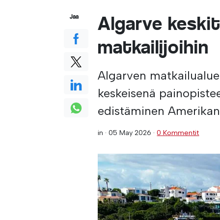
Algarve keski
Jaa
matkailijoihin
Algarven matkailualu
keskeisenä painopiste
edistäminen Amerikan 
in ·
05 May 2026
·
0 Kommentit