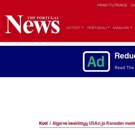
PAINETTU PAINOS
IL
UUTISET
PORTUGALI
MAAILMA
Redu
Read The 
Koti
Algarve keskittyy USA:n ja Kanadan matkai