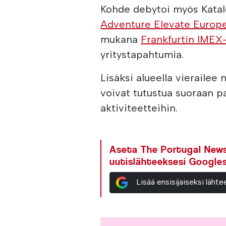
Kohde debytoi myös Katalo
Adventure Elevate Europ
mukana
Frankfurtin IMEX
yritystapahtumia.
Lisäksi alueella vierailee
voivat tutustua suoraan pai
aktiviteetteihin.
Aseta The Portugal News 
uutislähteeksesi Google
Lisää ensisijaiseksi läh