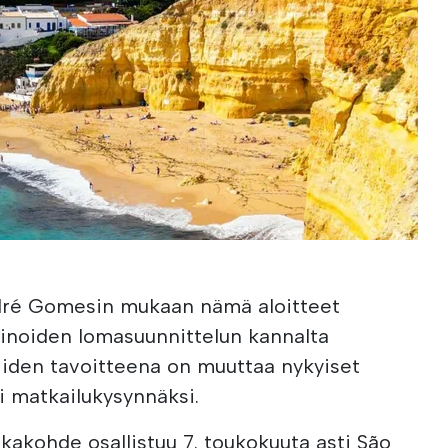
dré Gomesin mukaan nämä aloitteet
inoiden lomasuunnittelun kannalta
 niiden tavoitteena on muuttaa nykyiset
i matkailukysynnäksi.
kakohde osallistuu 7. toukokuuta asti São