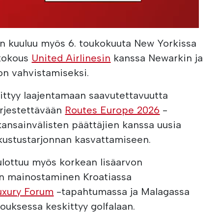
n kuuluu myös 6. toukokuuta New Yorkissa
 kokous
United Airlinesin
kanssa Newarkin ja
on vahvistamiseksi.
ittyy laajentamaan saavutettavuutta
ärjestettävään
Routes Europe 2026
-
 kansainvälisten päättäjien kanssa uusia
kustustarjonnan kasvattamiseen.
 ulottuu myös korkean lisäarvon
en mainostaminen Kroatiassa
uxury Forum
-tapahtumassa ja Malagassa
uksessa keskittyy golfalaan.