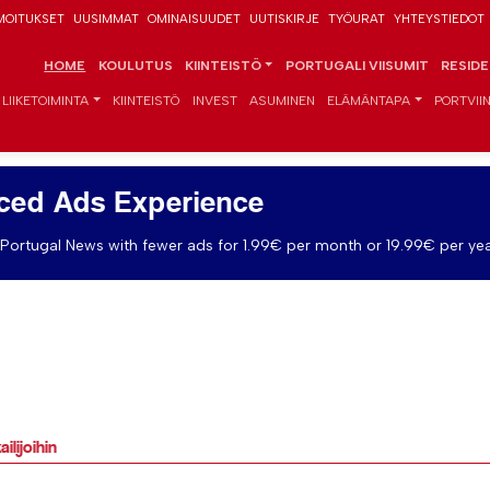
MOITUKSET
UUSIMMAT
OMINAISUUDET
UUTISKIRJE
TYÖURAT
YHTEYSTIEDOT
HOME
KOULUTUS
KIINTEISTÖ
PORTUGALI VIISUMIT
RESID
LIIKETOIMINTA
KIINTEISTÖ
INVEST
ASUMINEN
ELÄMÄNTAPA
PORTVIIN
ced Ads Experience
Portugal News with fewer ads for 1.99€ per month or 19.99€ per yea
lijoihin