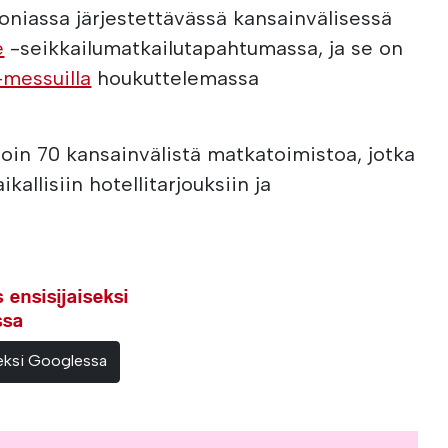
niassa järjestettävässä kansainvälisessä
e
-seikkailumatkailutapahtumassa, ja se on
-messuilla
houkuttelemassa
 noin 70 kansainvälistä matkatoimistoa, jotka
kallisiin hotellitarjouksiin ja
ensisijaiseksi
ssa
teeksi Googlessa