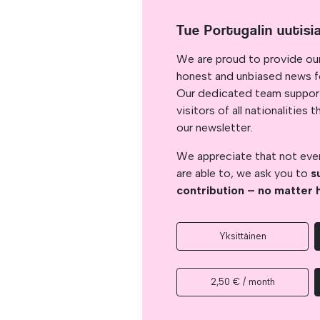
Tue Portugalin uutisi
We are proud to provide ou
honest and unbiased news for
Our dedicated team support
visitors of all nationalitie
our newsletter.
We appreciate that not ever
are able to, we ask you to
s
contribution – no matter 
Yksittäinen
2,50 € / month