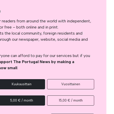
a
r readers from around the world with independent,
 free – both online and in print.
s the local community, foreign residents and
s through our newspaper, website, social media and
yone can afford to pay for our services but if you
upport The Portugal News by making a
how small
.
Kuukausittain
Vuosittainen
5,00 € / month
15,00 € / month