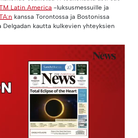
LTM Latin America
-luksusmessuille ja
TA:n
kanssa Torontossa ja Bostonissa
a Delgadan kautta kulkevien yhteyksien