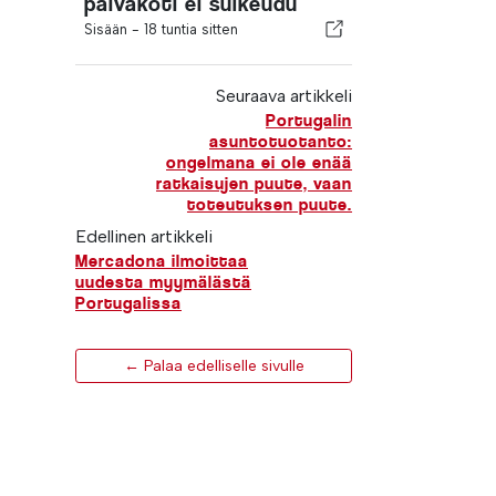
päiväkoti ei sulkeudu
Sisään -
18 tuntia sitten
Seuraava artikkeli
Portugalin
asuntotuotanto:
ongelmana ei ole enää
ratkaisujen puute, vaan
toteutuksen puute.
Edellinen artikkeli
Mercadona ilmoittaa
uudesta myymälästä
Portugalissa
← Palaa edelliselle sivulle