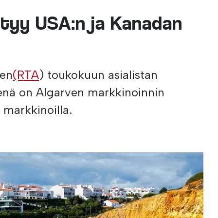
ttyy USA:n ja Kanadan
een
(RTA
) toukokuun asialistan
enä on Algarven markkinoinnin
markkinoilla.