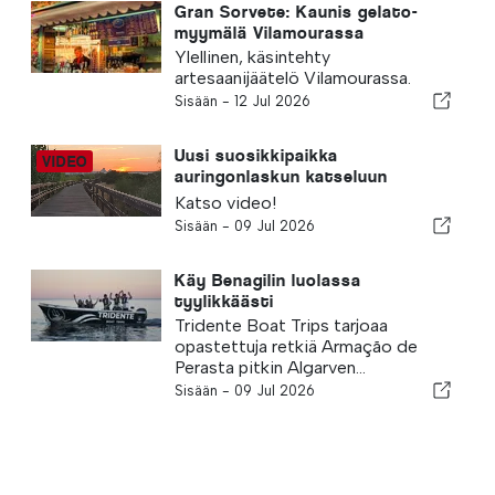
Gran Sorvete: Kaunis gelato-
myymälä Vilamourassa
Ylellinen, käsintehty
artesaanijäätelö Vilamourassa.
Sisään -
12 Jul 2026
Uusi suosikkipaikka
auringonlaskun katseluun
Algarvessa
Katso video!
Sisään -
09 Jul 2026
Käy Benagilin luolassa
tyylikkäästi
Tridente Boat Trips tarjoaa
opastettuja retkiä Armação de
Perasta pitkin Algarven...
Sisään -
09 Jul 2026