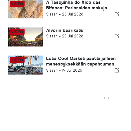
A Tasquinha do Xico das
Bifanas: Perinteiden makuja
Armação de Pêran torilla
Sisään -
23 Jul 2026
Alvorin baarikatu
Sisään -
20 Jul 2026
Lota Cool Market päätti jälleen
menestyksekkään tapahtuman
Portimãossa
Sisään -
19 Jul 2026