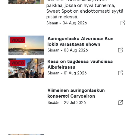
paikkaa, jossa on hyvä tunnelma,
Sweet Spot on ehdottomasti syytä
pitää mielessä.
Sisään -
04 Aug 2026
Auringonlasku Alvorissa: Kun
lokit varastavat shown
Sisään -
03 Aug 2026
Kesä on täydessä vauhdissa
Albufeirassa
Sisään -
01 Aug 2026
Viimeinen auringonlaskun
konsertti Carvoeiron
rantakadulla
Sisään -
29 Jul 2026