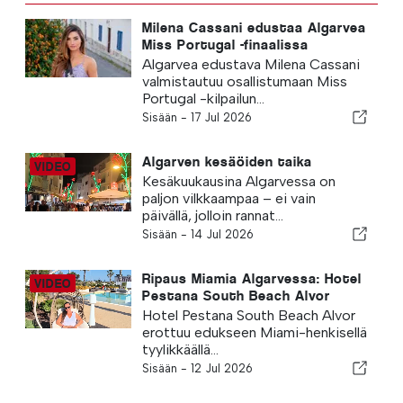
Milena Cassani edustaa Algarvea
Miss Portugal -finaalissa
Algarvea edustava Milena Cassani
valmistautuu osallistumaan Miss
Portugal -kilpailun...
Sisään -
17 Jul 2026
Algarven kesäöiden taika
Kesäkuukausina Algarvessa on
paljon vilkkaampaa – ei vain
päivällä, jolloin rannat...
Sisään -
14 Jul 2026
Ripaus Miamia Algarvessa: Hotel
Pestana South Beach Alvor
Hotel Pestana South Beach Alvor
erottuu edukseen Miami-henkisellä
tyylikkäällä...
Sisään -
12 Jul 2026