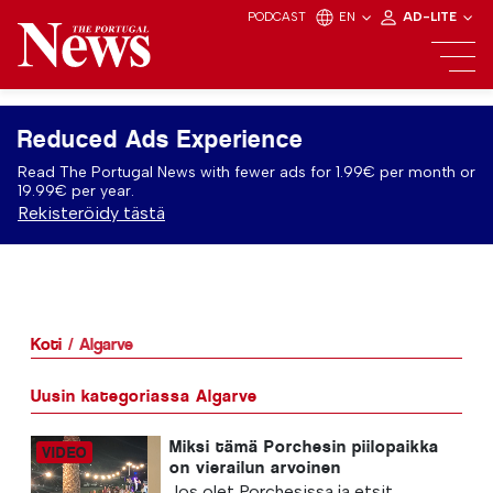
PODCAST
EN
AD-LITE
Reduced Ads Experience
Read The Portugal News with fewer ads for 1.99€ per month or
19.99€ per year.
Rekisteröidy tästä
Koti
Algarve
Uusin kategoriassa Algarve
Miksi tämä Porchesin piilopaikka
on vierailun arvoinen
Jos olet Porchesissa ja etsit