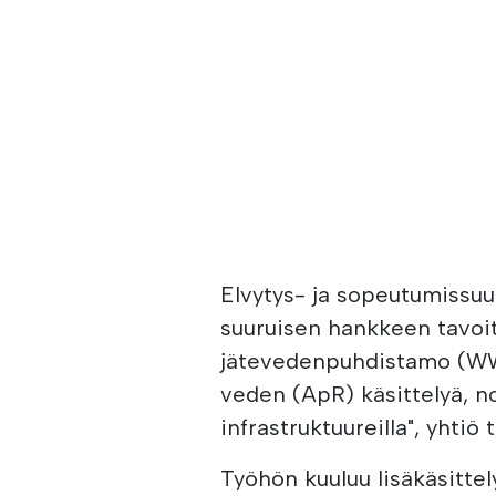
Elvytys- ja sopeutumissuu
suuruisen hankkeen tavoi
jätevedenpuhdistamo (WW
veden (ApR) käsittelyä, nos
infrastruktuureilla", yhtiö
Työhön kuuluu lisäkäsitte