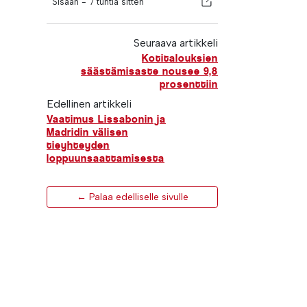
Sisään -
7 tuntia sitten
Seuraava artikkeli
Kotitalouksien
säästämisaste nousee 9,8
prosenttiin
Edellinen artikkeli
Vaatimus Lissabonin ja
Madridin välisen
tieyhteyden
loppuunsaattamisesta
← Palaa edelliselle sivulle