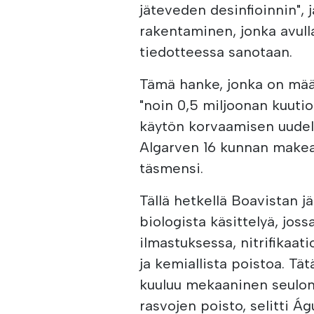
jäteveden desinfioinnin", 
rakentaminen, jonka avull
tiedotteessa sanotaan.
Tämä hanke, jonka on mää
"noin 0,5 miljoonan kuuti
käytön korvaamisen uudelle
Algarven 16 kunnan makea
täsmensi.
Tällä hetkellä Boavistan
biologista käsittelyä, jos
ilmastuksessa, nitrifikaati
ja kemiallista poistoa. Tä
kuuluu mekaaninen seulont
rasvojen poisto, selitti Á