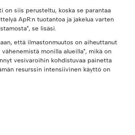
i on siis perusteltu, koska se parantaa
ttelyä ApR:n tuotantoa ja jakelua varten
tamosta", se lisäsi.
saan, että ilmastonmuutos on aiheuttanut
vähenemistä monilla alueilla", mikä on
ännyt vesivaroihin kohdistuvaa painetta
la tämän resurssin intensiivinen käyttö on