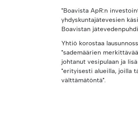
"Boavista ApR:n investoint
yhdyskuntajätevesien käsi
Boavistan jätevedenpuhdis
Yhtiö korostaa lausunnos
"sademäärien merkittävää 
johtanut vesipulaan ja lis
"erityisesti alueilla, joil
välttämätöntä".