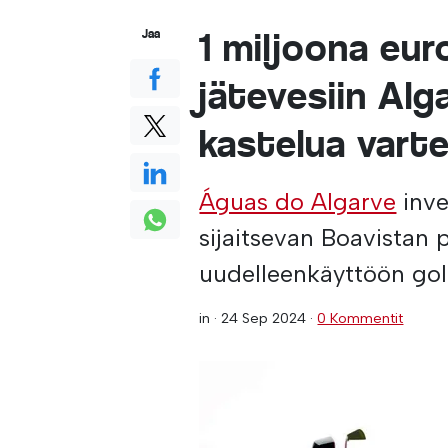
1 miljoona eur
Jaa
jätevesiin Alg
kastelua varte
Águas do Algarve
inve
sijaitsevan Boavistan 
uudelleenkäyttöön gol
in ·
24 Sep 2024
·
0 Kommentit