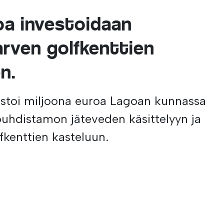
oa investoidaan
arven golfkenttien
n.
stoi miljoona euroa Lagoan kunnassa
puhdistamon jäteveden käsittelyyn ja
fkenttien kasteluun.