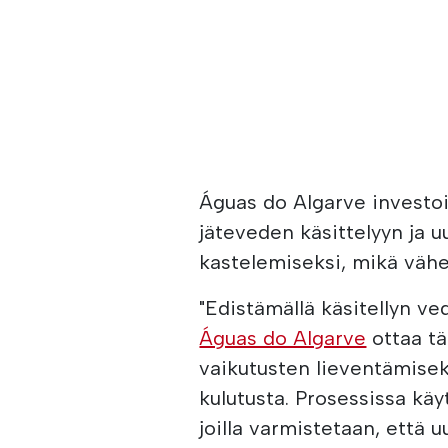
Águas do Algarve investo
jäteveden käsittelyyn ja 
kastelemiseksi, mikä väh
"Edistämällä käsitellyn v
Águas do Algarve
ottaa t
vaikutusten lieventämise
kulutusta. Prosessissa käy
joilla varmistetaan, että