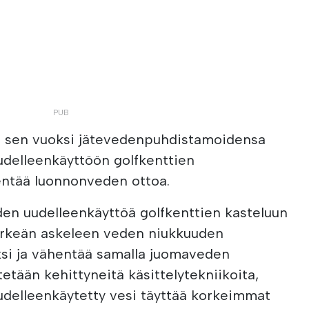
i sen vuoksi jätevedenpuhdistamoidensa
uudelleenkäyttöön golfkenttien
entää luonnonveden ottoa.
eden uudelleenkäyttöä golfkenttien kasteluun
ärkeän askeleen veden niukkuuden
ksi ja vähentää samalla juomaveden
tetään kehittyneitä käsittelytekniikoita,
 uudelleenkäytetty vesi täyttää korkeimmat