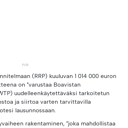
nnitelmaan (RRP) kuuluvan 1 014 000 euron
tteena on "varustaa Boavistan
TP) uudelleenkäytettäväksi tarkoitetun
toa ja siirtoa varten tarvittavilla
 totesi lausunnossaan.
lyvaiheen rakentaminen, "joka mahdollistaa