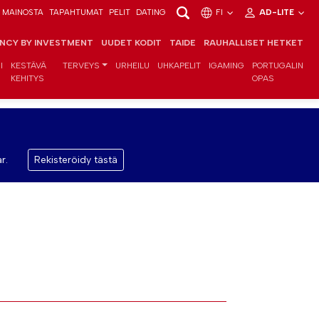
MAINOSTA
TAPAHTUMAT
PELIT
DATING
FI
AD-LITE
ENCY BY INVESTMENT
UUDET KODIT
TAIDE
RAUHALLISET HETKET
I
KESTÄVÄ
TERVEYS
URHEILU
UHKAPELIT
IGAMING
PORTUGALIN
KEHITYS
OPAS
r.
Rekisteröidy tästä