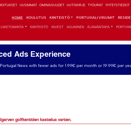
MOITUKSET
UUSIMMAT
OMINAISUUDET
UUTISKIRJE
TYÖURAT
YHTEYSTIEDOT
HOME
KOULUTUS
KIINTEISTÖ
PORTUGALI VIISUMIT
RESID
LIIKETOIMINTA
KIINTEISTÖ
INVEST
ASUMINEN
ELÄMÄNTAPA
PORTVIIN
ced Ads Experience
Portugal News with fewer ads for 1.99€ per month or 19.99€ per yea
Algarven golfkenttien kastelua varten.