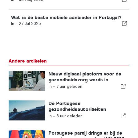
Wat is de beste mobiele aanbieder in Portugal?
In -
27 Jul 2025
Andere artikelen
Nieuw digitaal platform voor de
gezondheidszorg wordt in
Portugal gelanceerd
In -
7 uur geleden
De Portugese
gezondheidsautoriteiten
waarschuwen voor de gevaren
In -
8 uur geleden
van verdrinking
Portugese partij dringt er bij de