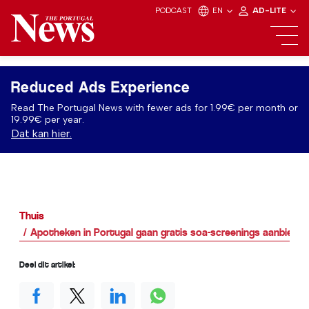
PODCAST
EN
AD-LITE
Reduced Ads Experience
Read The Portugal News with fewer ads for 1.99€ per month or
19.99€ per year.
Dat kan hier.
Thuis
Apotheken in Portugal gaan gratis soa-screenings aanbieden
Deel dit artikel: