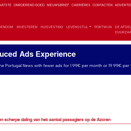
AATSTE
ONROEREND GOED
NIEUWSBRIEF
CARRIÈRES
CONTACTEN
ADVERTE
GENDOM
INVESTEREN
HUISVESTING
LEVENSSTIJL
PORTWIJN
DE AFDE
DUURZAA
uced Ads Experience
e Portugal News with fewer ads for 1.99€ per month or 19.99€ per 
en scherpe daling van het aantal passagiers op de Azoren