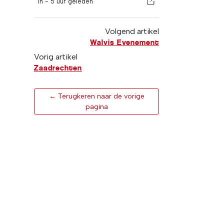
In -
5 uur geleden
Volgend artikel
Walvis Evenement
Vorig artikel
Zaadrechten
← Terugkeren naar de vorige
pagina