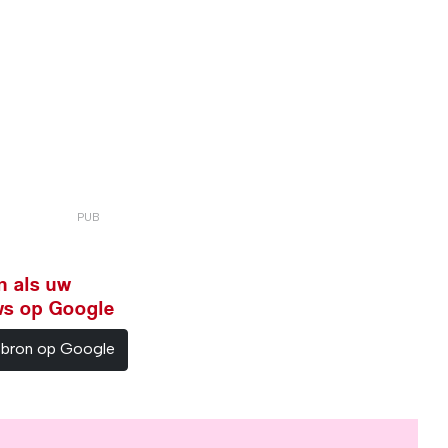
n als uw
ws op Google
sbron op Google