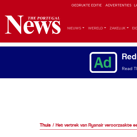
GEDRUKTE EDITIE
ADVERTENTIES
L
NIEUWS
WERELD
ZAKELIJK
EI
Red
Read Th
Thuis
Het vertrek van Ryanair veroorzaakte e