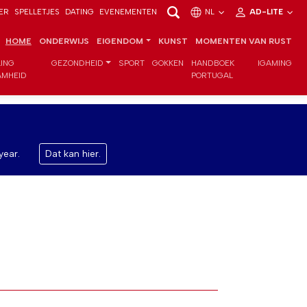
ER
SPELLETJES
DATING
EVENEMENTEN
NL
AD-LITE
HOME
ONDERWIJS
EIGENDOM
KUNST
MOMENTEN VAN RUST
LING
GEZONDHEID
SPORT
GOKKEN
HANDBOEK
IGAMING
MHEID
PORTUGAL
year.
Dat kan hier.