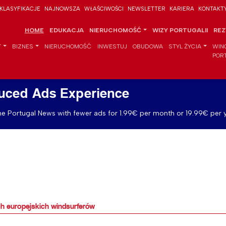
KLASYFIKACJE
NAJNOWSZA
WŁAŚCIWOŚCI
NEWSLETTER
KARIERA
KONTAKT
HOME
EDUKACJA
NIERUCHOMOŚĆ
WIZY PORTUGALII
REZ
T
BIZNES
NIERUCHOMOŚĆ
INWESTUJ
OBUDOWA
STYL ŻYCIA
WIN
POR
uced Ads Experience
e Portugal News with fewer ads for 1.99€ per month or 19.99€ per y
ch europejskich windsurferów