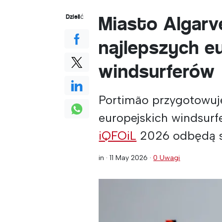
Miasto Algarv
Dzielić
najlepszych e
windsurferów
Portimão przygotowuje
europejskich windsur
iQFOiL
2026 odbędą si
in ·
11 May 2026
·
0 Uwagi