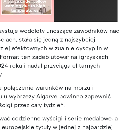
rzystuje wodoloty unoszące zawodników nad
iach, stała się jedną z najszybciej
dziej efektownych wizualnie dyscyplin w
Format ten zadebiutował na igrzyskach
024 roku i nadal przyciąga elitarnych
.
że połączenie warunków na morzu i
u u wybrzeży Algarve powinno zapewnić
igi przez cały tydzień.
ać codzienne wyścigi i serie medalowe, a
europejskie tytuły w jednej z najbardziej