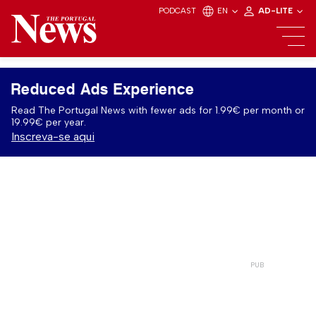
PODCAST
EN
AD-LITE
Reduced Ads Experience
Read The Portugal News with fewer ads for 1.99€ per month or
19.99€ per year.
Inscreva-se aqui