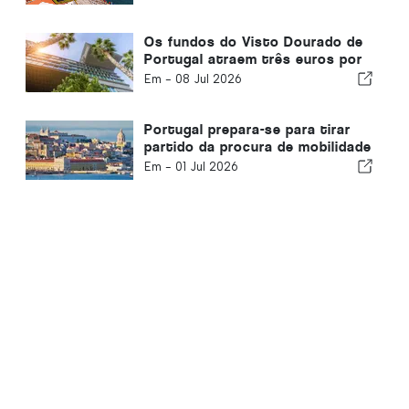
número um
Os fundos do Visto Dourado de
Portugal atraem três euros por
cada euro retirado
Em -
08 Jul 2026
Portugal prepara-se para tirar
partido da procura de mobilidade
europeia por parte dos
Em -
01 Jul 2026
empreendedores