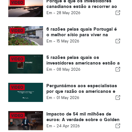
Porque é que os investidores
canadianos estão a recorrer ao
Golden Visa de Portugal
Em -
28 May 2026
6 razões pelas quais Portugal é
o melhor sítio para viver na
Europa
Em -
15 May 2026
5 razões pelas quais os
investidores americanos estão a
escolher o Golden Visa de
Em -
08 May 2026
Portugal
Perguntámos aos especialistas
por que razão os americanos e
os britânicos estão a mudar-se
Em -
01 May 2026
para Portugal
Impacto de 54 mil milhões de
euros: A verdade sobre o Golden
Visa de Portugal
Em -
24 Apr 2026