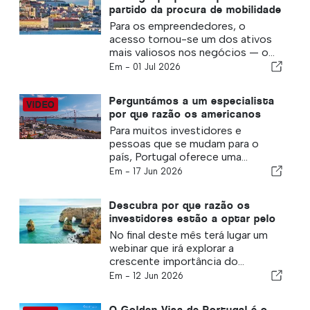
partido da procura de mobilidade
europeia por parte dos
Para os empreendedores, o
empreendedores
acesso tornou-se um dos ativos
mais valiosos nos negócios — o...
Em -
01 Jul 2026
Perguntámos a um especialista
por que razão os americanos
estão a optar pelo Visto
Para muitos investidores e
Dourado de Portugal
pessoas que se mudam para o
país, Portugal oferece uma...
Em -
17 Jun 2026
Descubra por que razão os
investidores estão a optar pelo
Visto Dourado de Portugal
No final deste mês terá lugar um
webinar que irá explorar a
crescente importância do...
Em -
12 Jun 2026
O Golden Visa de Portugal é o