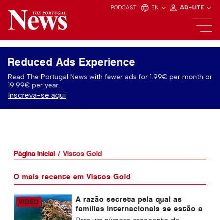
PODCAST
EN
AD-LITE
Reduced Ads Experience
Read The Portugal News with fewer ads for 1.99€ per month or
19.99€ per year.
Inscreva-se aqui
Página inicial
Vistos Gold
O mais recente em Vistos Gold
A razão secreta pela qual as
famílias internacionais se estão a
mudar para Portugal