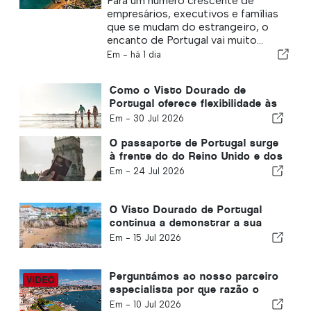
Para um número crescente de
empresários, executivos e famílias
que se mudam do estrangeiro, o
encanto de Portugal vai muito...
Em -
há 1 dia
Como o Visto Dourado de
Portugal oferece flexibilidade às
famílias internacionais
Em -
30 Jul 2026
O passaporte de Portugal surge
à frente do do Reino Unido e dos
EUA num novo relatório
Em -
24 Jul 2026
O Visto Dourado de Portugal
continua a demonstrar a sua
longevidade; eis o que isso
Em -
15 Jul 2026
significa para o planeamento
familiar
Perguntámos ao nosso parceiro
especialista por que razão o
Visto Dourado de Portugal é o
Em -
10 Jul 2026