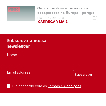
Os vistos dourados estão a
desaparecer na Europa - porque
é que o de Portugal sobrevive
Em -
24 Apr 2026
CARREGAR MAIS
Subscreva a nossa
newsletter
Nome
Email address
Subscrever
Li e concordo com os
Termos e Condições