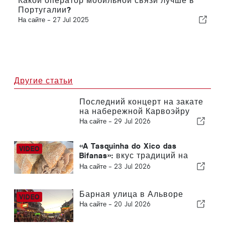
Какой оператор мобильной связи лучше в
Португалии?
На сайте -
27 Jul 2025
Другие статьи
Последний концерт на закате
на набережной Карвоэйру
На сайте -
29 Jul 2026
«A Tasquinha do Xico das
Bifanas»: вкус традиций на
рынке в Армасао-де-Пера
На сайте -
23 Jul 2026
Барная улица в Альворе
На сайте -
20 Jul 2026