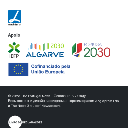
Apoio
© 2026 The Portugal News - Основан в 1977 году
Весь контент и дизайн защищены авторским правом Anglopress Lda
и The News Group of Newspapers.