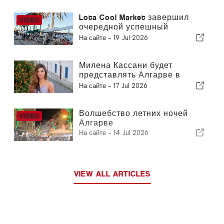
Lota Cool Market завершил
очередной успешный
фестиваль в Портимао
На сайте -
19 Jul 2026
Милена Кассани будет
представлять Алгарве в
финале конкурса «Мисс
На сайте -
17 Jul 2026
Португалия»
Волшебство летних ночей
Алгарве
На сайте -
14 Jul 2026
VIEW ALL ARTICLES