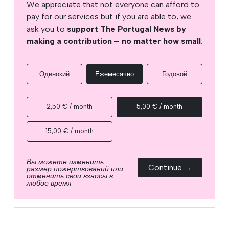
We appreciate that not everyone can afford to
pay for our services but if you are able to, we
ask you to
support The Portugal News by
making a contribution – no matter how small
.
Одинокий
Ежемесячно
Годовой
2,50 € / month
5,00 € / month
15,00 € / month
Вы можете изменить
Continue →
размер пожертвований или
отменить свои взносы в
любое время