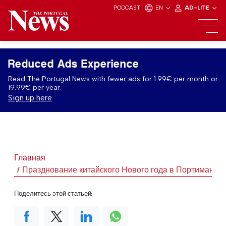
PODCAST
EN
AD-LITE
Reduced Ads Experience
Read The Portugal News with fewer ads for 1.99€ per month or
19.99€ per year.
Sign up here
Главная
Празднование китайского Нового года в Портимане
Поделитесь этой статьей: