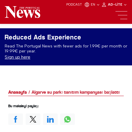
PODCAST
EN
AD-LITE
Reduced Ads Experience
Read The Portugal News with fewer ads for 1.99€ per month or
19.99€ per year.
Sign up here
Anasayfa
Algarve su parkı tanıtım kampanyası başlattı
Bu makaleyi paylaş: