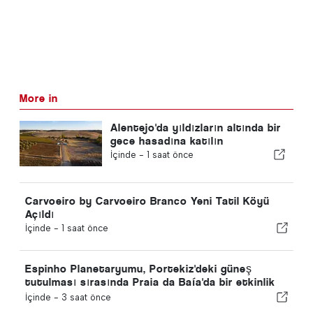
More in
Alentejo'da yıldızların altında bir
gece hasadına katılın
İçinde -
1 saat önce
Carvoeiro by Carvoeiro Branco Yeni Tatil Köyü
Açıldı
İçinde -
1 saat önce
Espinho Planetaryumu, Portekiz'deki güneş
tutulması sırasında Praia da Baía'da bir etkinlik
düzenleyecek
İçinde -
3 saat önce