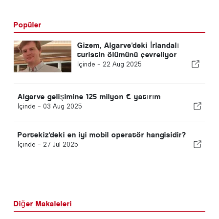
Popüler
Gizem, Algarve'deki İrlandalı
turistin ölümünü çevreliyor
İçinde -
22 Aug 2025
Algarve gelişimine 125 milyon € yatırım
İçinde -
03 Aug 2025
Portekiz'deki en iyi mobil operatör hangisidir?
İçinde -
27 Jul 2025
Diğer Makaleleri