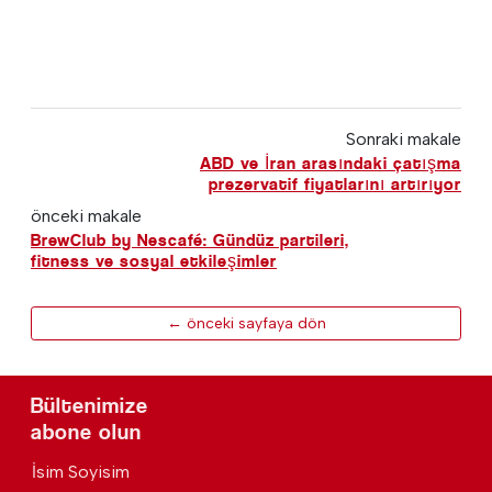
Sonraki makale
ABD ve İran arasındaki çatışma
prezervatif fiyatlarını artırıyor
önceki makale
BrewClub by Nescafé: Gündüz partileri,
fitness ve sosyal etkileşimler
← önceki sayfaya dön
Bültenimize
abone olun
İsim Soyisim