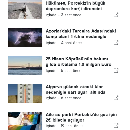
Hükümet, Portekiz'in büyük
depremlere karşı direncini
artırmak için 30 yıllık ulusal plan
İçinde -
3 saat önce
hazırlıyor
Azorlar'daki Terceira Adası'ndaki
kamp alanı fırtına nedeniyle
boşaltıldı
İçinde -
4 saat önce
25 Nisan Köprüsü'nün bakımı
yılda ortalama 1,6 milyon Euro
tutarındadır.
İçinde -
5 saat önce
Algarve yüksek sıcaklıklar
nedeniyle sarı uyarı altında
İçinde -
6 saat önce
Aile su parkı Portekiz'de yaz için
2€ biletle açılıyor
İçinde -
19 saat önce