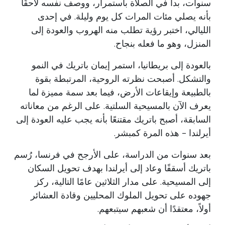
سنوات، بدأ في الصلاة باستمرار، ووصف نفسه لاحقًا
بأنه يصلي مئات المرات كل يوم وليلة. في إحدى
الليالي، اختبر رؤية تطلب منه الهروب والعودة إلى
المنزل، وهو ما فعله بنجاح.
بالعودة إلى بريطانيا، استمر إيمان باتريك في النمو
والتشكل. أصبحت نظرته الروحية، المرتبطة بقوة
بالطبيعة وإيقاعات الأرض، فيما بعد سمة مميزة لما
يعرف الآن بالمسيحية السلتية. على الرغم من معاناته
السابقة، أصبح باتريك مقتنعًا بأنه يجب عليه العودة إلى
أيرلندا - هذه المرة كمبشر.
بعد سنوات من الدراسة، على الأرجح في فرنسا، رُسم
باتريك أسقفًا وعاد إلى أيرلندا بهدف تحويل السكان
إلى المسيحية. على مدار الثلاثين عامًا التالية، ركز
جهوده على تحويل الملوك المحليين وقادة العشائر
أولاً، معتقدًا أن شعبهم سيتبعهم.