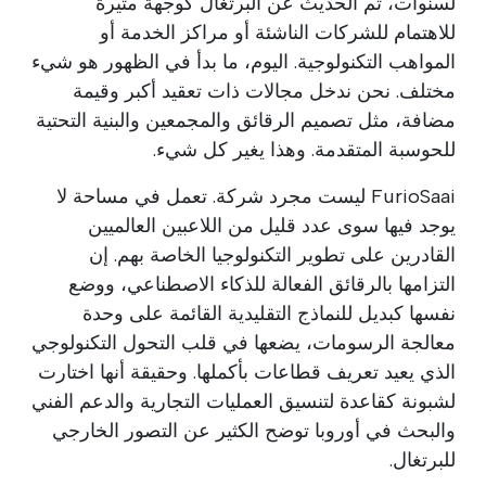
لسنوات، تم الحديث عن البرتغال كوجهة مثيرة
للاهتمام للشركات الناشئة أو مراكز الخدمة أو
المواهب التكنولوجية. اليوم، ما بدأ في الظهور هو شيء
مختلف. نحن ندخل مجالات ذات تعقيد أكبر وقيمة
مضافة، مثل تصميم الرقائق والمجمعين والبنية التحتية
للحوسبة المتقدمة. وهذا يغير كل شيء.
FurioSaai ليست مجرد شركة. تعمل في مساحة لا
يوجد فيها سوى عدد قليل من اللاعبين العالميين
القادرين على تطوير التكنولوجيا الخاصة بهم. إن
التزامها بالرقائق الفعالة للذكاء الاصطناعي، ووضع
نفسها كبديل للنماذج التقليدية القائمة على وحدة
معالجة الرسومات، يضعها في قلب التحول التكنولوجي
الذي يعيد تعريف قطاعات بأكملها. وحقيقة أنها اختارت
لشبونة كقاعدة لتنسيق العمليات التجارية والدعم الفني
والبحث في أوروبا توضح الكثير عن التصور الخارجي
للبرتغال.