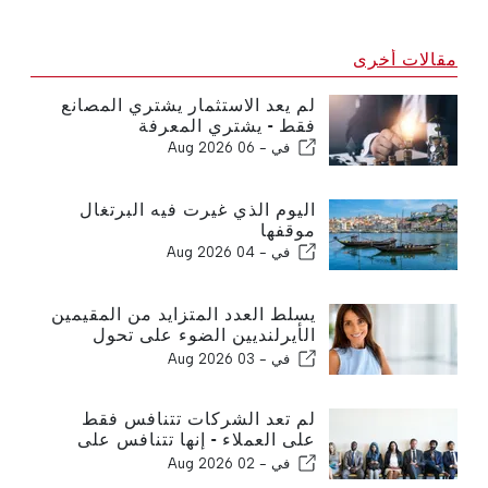
مقالات أخرى
لم يعد الاستثمار يشتري المصانع
فقط - يشتري المعرفة
في -
06 Aug 2026
اليوم الذي غيرت فيه البرتغال
موقفها
في -
04 Aug 2026
يسلط العدد المتزايد من المقيمين
الأيرلنديين الضوء على تحول
الغارف إلى منزل على مدار العام
في -
03 Aug 2026
لم تعد الشركات تتنافس فقط
على العملاء - إنها تتنافس على
المواهب
في -
02 Aug 2026