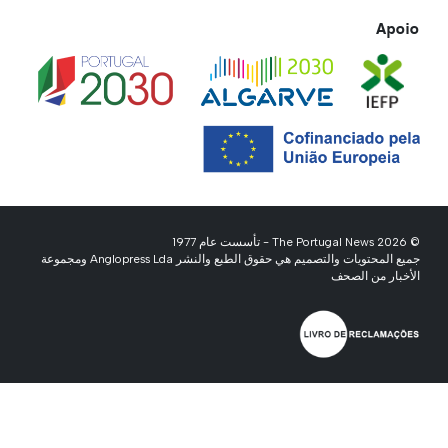
Apoio
© 2026 The Portugal News - تأسست عام 1977
جميع المحتويات والتصميم هي حقوق الطبع والنشر Anglopress Lda ومجموعة
الأخبار من الصحف