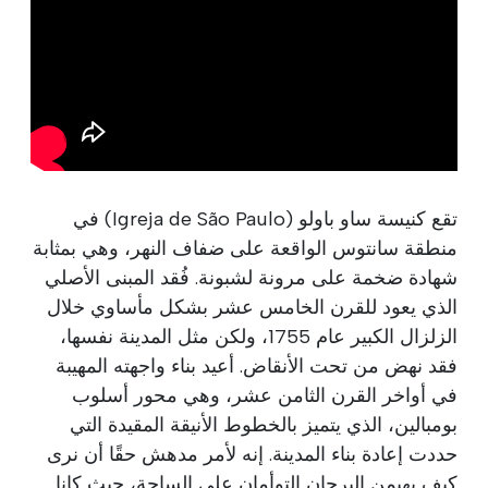
تقع كنيسة ساو باولو (Igreja de São Paulo) في
منطقة سانتوس الواقعة على ضفاف النهر، وهي بمثابة
شهادة ضخمة على مرونة لشبونة. فُقد المبنى الأصلي
الذي يعود للقرن الخامس عشر بشكل مأساوي خلال
الزلزال الكبير عام 1755، ولكن مثل المدينة نفسها،
فقد نهض من تحت الأنقاض. أعيد بناء واجهته المهيبة
في أواخر القرن الثامن عشر، وهي محور أسلوب
بومبالين، الذي يتميز بالخطوط الأنيقة المقيدة التي
حددت إعادة بناء المدينة. إنه لأمر مدهش حقًا أن نرى
كيف يهيمن البرجان التوأمان على الساحة، حيث كانا