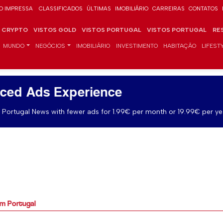
O IMPRESSA
CLASSIFICADOS
ÚLTIMAS
IMOBILIÁRIO
CARREIRAS
CONTATOS
CRYPTO
VISTOS GOLD
VISTOS PORTUGAL
VISTOS PORTUGAL
RE
MUNDO
NEGÓCIOS
IMOBILIÁRIO
INVESTIMENTO
HABITAÇÃO
LIFEST
ced Ads Experience
Portugal News with fewer ads for 1.99€ per month or 19.99€ per ye
em Portugal