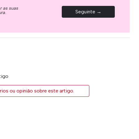
ar as suas
Seguinte →
ura.
tigo
ios ou opinião sobre este artigo.