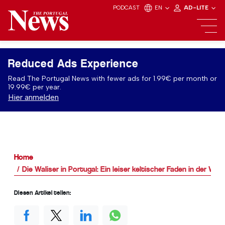
PODCAST
EN
AD-LITE
Reduced Ads Experience
Read The Portugal News with fewer ads for 1.99€ per month or
19.99€ per year.
Hier anmelden
Home
Die Waliser in Portugal: Ein leiser keltischer Faden in der Wär
Diesen Artikel teilen: