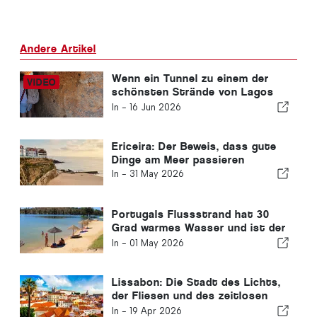
Andere Artikel
Wenn ein Tunnel zu einem der
schönsten Strände von Lagos
an der Algarve führt
In -
16 Jun 2026
Ericeira: Der Beweis, dass gute
Dinge am Meer passieren
In -
31 May 2026
Portugals Flussstrand hat 30
Grad warmes Wasser und ist der
beste in Europa
In -
01 May 2026
Lissabon: Die Stadt des Lichts,
der Fliesen und des zeitlosen
Charmes
In -
19 Apr 2026