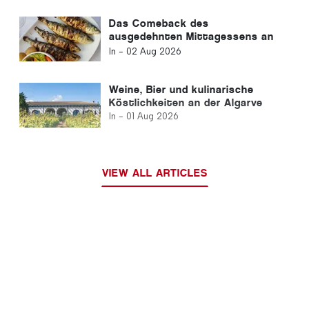
Das Comeback des
ausgedehnten Mittagessens an
der Algarve
In -
02 Aug 2026
Weine, Bier und kulinarische
Köstlichkeiten an der Algarve
In -
01 Aug 2026
VIEW ALL ARTICLES