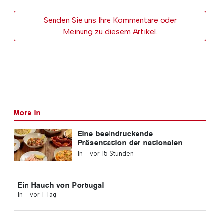
Senden Sie uns Ihre Kommentare oder
Meinung zu diesem Artikel.
More in
Eine beeindruckende
Präsentation der nationalen
Küche in Albufeira
In -
vor 15 Stunden
Ein Hauch von Portugal
In -
vor 1 Tag