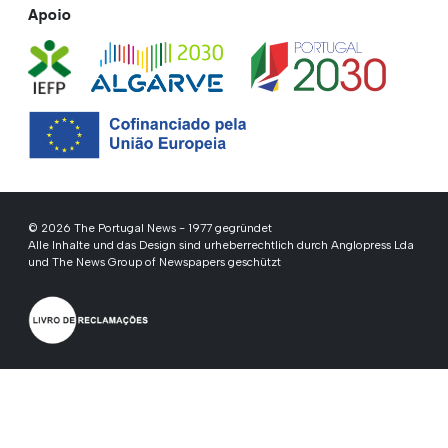
Apoio
© 2026 The Portugal News - 1977 gegründet
Alle Inhalte und das Design sind urheberrechtlich durch Anglopress Lda
und The News Group of Newspapers geschützt