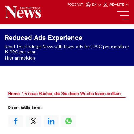
PODCAST
EN
AD-LITE
Reduced Ads Experience
Read The Portugal News with fewer ads for 1.99€ per month or
19.99€ per year.
Hier anmelden
Home
5 neue Bücher, die Sie diese Woche lesen sollten
Diesen Artikel teilen: