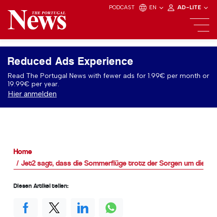
PODCAST
EN
AD-LITE
Reduced Ads Experience
Read The Portugal News with fewer ads for 1.99€ per month or
19.99€ per year.
Hier anmelden
Home
Jet2 sagt, dass die Sommerflüge trotz der Sorgen um die Tr
Diesen Artikel teilen: