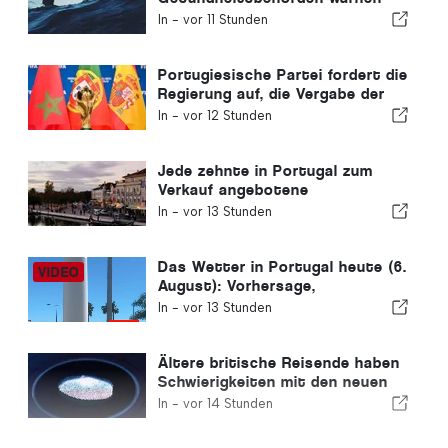
vor den Gefahren des Ertrinkens
In -
vor 11 Stunden
Portugiesische Partei fordert die
Regierung auf, die Vergabe der
Fußball-WM 2030 an Marokko
In -
vor 12 Stunden
aufgrund der Ceuta-Krise zu
überdenken
Jede zehnte in Portugal zum
Verkauf angebotene
Wohnimmobilie wird in weniger
In -
vor 13 Stunden
als einer Woche verkauft.
Das Wetter in Portugal heute (6.
August): Vorhersage,
Temperaturen und was Sie
In -
vor 13 Stunden
erwartet
Ältere britische Reisende haben
Schwierigkeiten mit den neuen
Fingerabdruckkontrollen der
In -
vor 14 Stunden
Europäischen Union