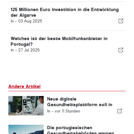
125 Millionen Euro Investition in die Entwicklung
der Algarve
In -
03 Aug 2025
Welches ist der beste Mobilfunkanbieter in
Portugal?
In -
27 Jul 2025
Andere Artikel
Neue digitale
Gesundheitsplattform soll in
Portugal eingeführt werden
In -
vor 11 Stunden
Die portugiesischen
Gesundheitsbehörden warnen