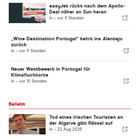
easyJet rückt nach dem Apollo-
Deal näher an Sun heran
In -
vor 9 Stunden
„Wine Destination Portugal“ kehrt ins Alentejo
zurück
In -
vor 9 Stunden
Neuer Wettbewerb in Portugal für
Klimafluchtorte
In -
vor 10 Stunden
Beliebt
Tod eines irischen Touristen an
der Algarve gibt Rätsel auf
In -
22 Aug 2025