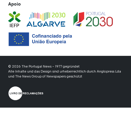
Apoio
© 2026 The Portugal News - 1977 gegründet
Alle Inhalte und das Design sind urheberrechtlich durch Anglopress Lda
und The News Group of Newspapers geschützt