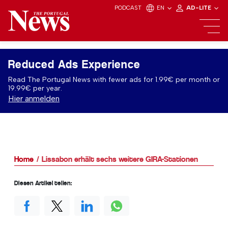
PODCAST
EN
AD-LITE
Reduced Ads Experience
Read The Portugal News with fewer ads for 1.99€ per month or
19.99€ per year.
Hier anmelden
Home
Lissabon erhält sechs weitere GIRA-Stationen
Diesen Artikel teilen: