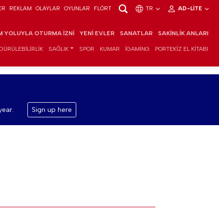
ER
REKLAM
OLAYLAR
OYUNLAR
FLÖRT
TR
AD-LITE
IM YOLUYLA OTURMA İZNI
YENI EVLER
SANATLAR
SAKINLIK ANLARI
DÜRÜLEBILIRLIK
SAĞLIK
SPOR
KUMAR
IGAMING
PORTEKIZ EL KITABI
year.
Sign up here