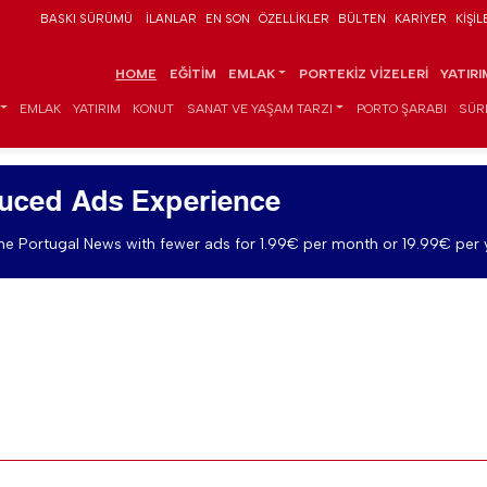
BASKI SÜRÜMÜ
İLANLAR
EN SON
ÖZELLIKLER
BÜLTEN
KARIYER
KIŞIL
HOME
EĞITIM
EMLAK
PORTEKIZ VIZELERI
YATIR
EMLAK
YATIRIM
KONUT
SANAT VE YAŞAM TARZI
PORTO ŞARABI
SÜR
uced Ads Experience
e Portugal News with fewer ads for 1.99€ per month or 19.99€ per 