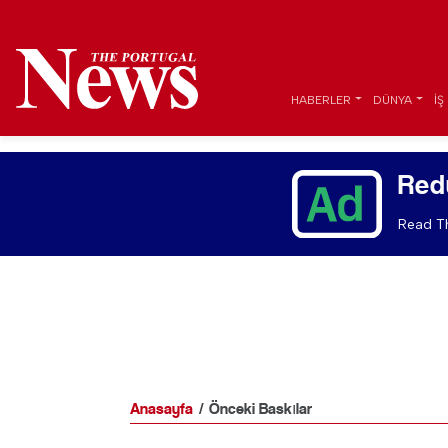
HABERLER
DÜNYA
İŞ
Red
Read Th
Anasayfa
Önceki Baskılar