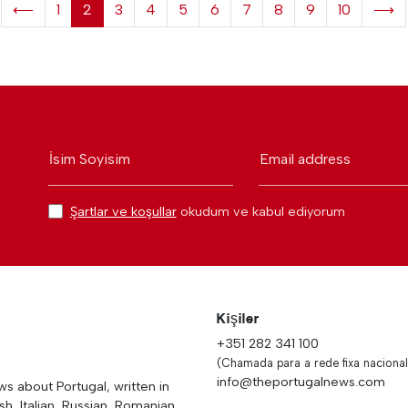
⟵
1
2
3
4
5
6
7
8
9
10
⟶
İsim Soyisim
Email address
Şartlar ve koşullar
okudum ve kabul ediyorum
Kişiler
+351 282 341 100
(Chamada para a rede fixa nacional
info@theportugalnews.com
 about Portugal, written in
h, Italian, Russian, Romanian,