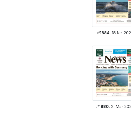
#
1884
, 18 Nis 20
#
1880
, 21 Mar 20