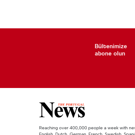
Bültenimize
abone olun
Reaching over 400,000 people a week with news
English, Dutch, German, French, Swedish, Spanis