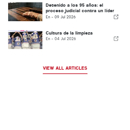
Detenido a los 95 años: el
proceso judicial contra un líder
religioso en Corea del Sur
En -
09 Jul 2026
suscita preocupación a nivel
internacional
Cultura de la limpieza
En -
04 Jul 2026
VIEW ALL ARTICLES