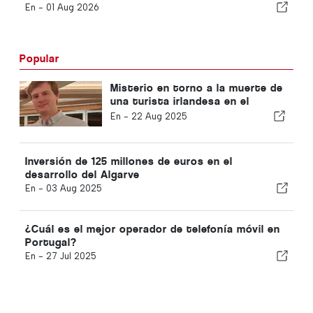
En -
01 Aug 2026
Popular
Misterio en torno a la muerte de
una turista irlandesa en el
Algarve
En -
22 Aug 2025
Inversión de 125 millones de euros en el
desarrollo del Algarve
En -
03 Aug 2025
¿Cuál es el mejor operador de telefonía móvil en
Portugal?
En -
27 Jul 2025