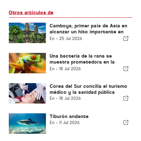
Otros artículos de
Camboya, primer país de Asia en
alcanzar un hito importante en
la lucha contra el VIH
En -
25 Jul 2026
Una bacteria de la rana se
muestra prometedora en la
lucha contra el cáncer
En -
18 Jul 2026
Corea del Sur concilia el turismo
médico y la sanidad pública
En -
18 Jul 2026
Tiburón andante
En -
11 Jul 2026