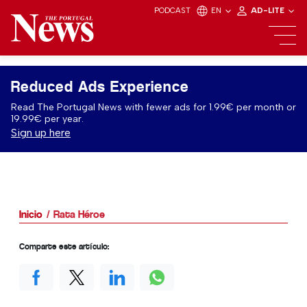
PODCAST
EN
AD-LITE
Reduced Ads Experience
Read The Portugal News with fewer ads for 1.99€ per month or
19.99€ per year.
Sign up here
Inicio
Rata Héroe
Comparte este artículo: