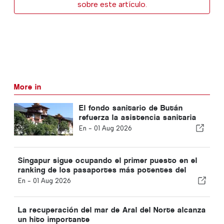
sobre este artículo.
More in
El fondo sanitario de Bután
refuerza la asistencia sanitaria
universal
En -
01 Aug 2026
Singapur sigue ocupando el primer puesto en el
ranking de los pasaportes más potentes del
mundo
En -
01 Aug 2026
La recuperación del mar de Aral del Norte alcanza
un hito importante