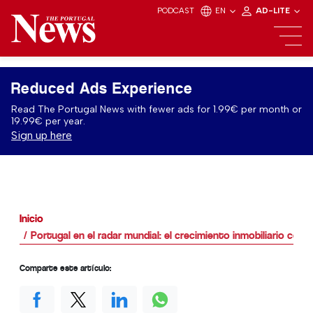
PODCAST
EN
AD-LITE
Reduced Ads Experience
Read The Portugal News with fewer ads for 1.99€ per month or
19.99€ per year.
Sign up here
Inicio
Portugal en el radar mundial: el crecimiento inmobiliario con
Comparte este artículo: