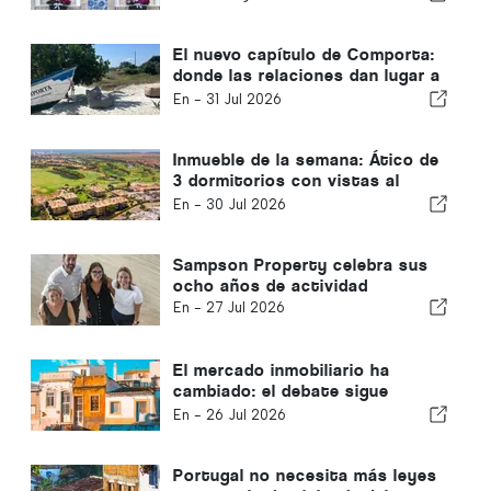
El nuevo capítulo de Comporta:
donde las relaciones dan lugar a
oportunidades extraordinarias
En -
31 Jul 2026
Inmueble de la semana: Ático de
3 dormitorios con vistas al
campo de golf y al mar en
En -
30 Jul 2026
Vilamoura
Sampson Property celebra sus
ocho años de actividad
En -
27 Jul 2026
El mercado inmobiliario ha
cambiado: el debate sigue
centrado en el pasado
En -
26 Jul 2026
Portugal no necesita más leyes