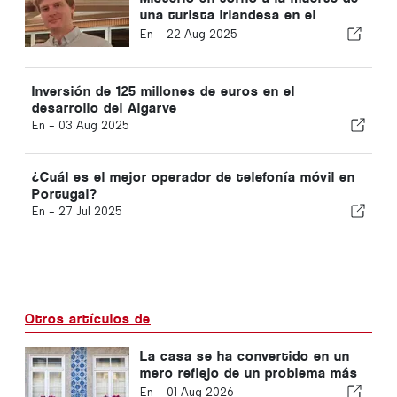
una turista irlandesa en el
Algarve
En -
22 Aug 2025
Inversión de 125 millones de euros en el
desarrollo del Algarve
En -
03 Aug 2025
¿Cuál es el mejor operador de telefonía móvil en
Portugal?
En -
27 Jul 2025
Otros artículos de
La casa se ha convertido en un
mero reflejo de un problema más
amplio en Portugal
En -
01 Aug 2026