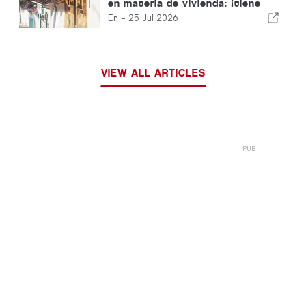
en materia de vivienda: ¡tiene
que pasar a la acción!
En -
25 Jul 2026
VIEW ALL ARTICLES