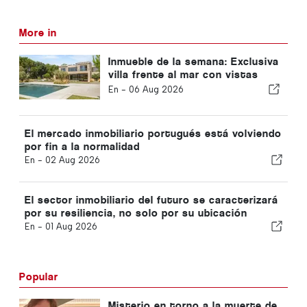
More in
Inmueble de la semana: Exclusiva
villa frente al mar con vistas
panorámicas al mar y a la sierra
En -
06 Aug 2026
de Arrábida
El mercado inmobiliario portugués está volviendo
por fin a la normalidad
En -
02 Aug 2026
El sector inmobiliario del futuro se caracterizará
por su resiliencia, no solo por su ubicación
En -
01 Aug 2026
Popular
Misterio en torno a la muerte de