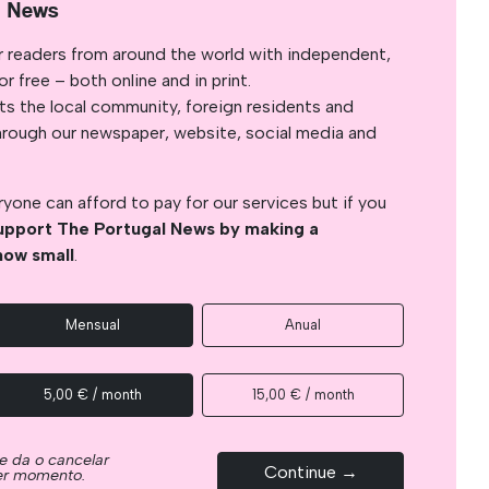
l News
r readers from around the world with independent,
 free – both online and in print.
s the local community, foreign residents and
s through our newspaper, website, social media and
yone can afford to pay for our services but if you
upport The Portugal News by making a
how small
.
Mensual
Anual
5,00 € / month
15,00 € / month
e da o cancelar
Continue →
ier momento.