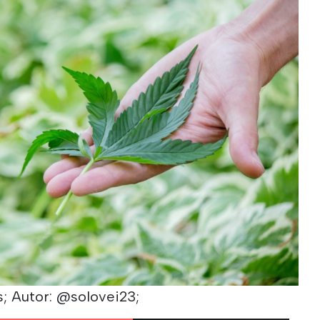
; Autor: @solovei23;