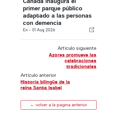
Canadá inaugura el
primer parque público
adaptado a las personas
con demencia
En -
01 Aug 2026
Artículo siguiente
Azores promueve las
celebraciones
tradicionales
Artículo anterior
Historia bilingüe de la
reina Santa Isabel
← volver a la pagina anterior