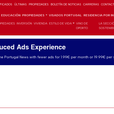
IFICADOS
ÚLTIMAS
PROPIEDADES
BOLETÍN DE NOTICIAS
CARRERAS
CONTAC
EDUCACIÓN
PROPIEDADES
VISADOS PORTUGAL
RESIDENCIA POR I
PIEDADES
INVERSIÓN
VIVIENDA
ESTILO DE VIDA
VINO DE
LA SECCI
OPORTO
SOSTENIB
uced Ads Experience
e Portugal News with fewer ads for 1.99€ per month or 19.99€ per 