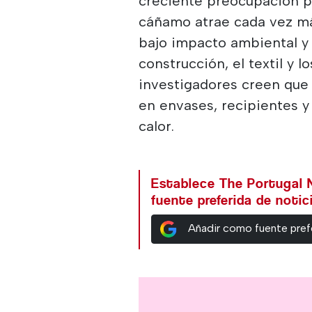
creciente preocupación po
cáñamo atrae cada vez má
bajo impacto ambiental y 
construcción, el textil y 
investigadores creen que 
en envases, recipientes y
calor.
Establece The Portugal
fuente preferida de noti
Añadir como fuente pref