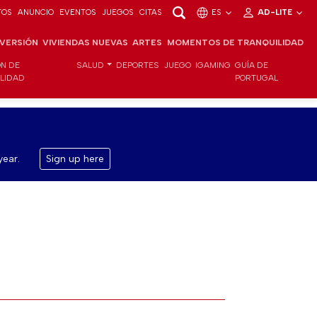
TOS
ANUNCIO
EVENTOS
JUEGOS
CITAS
ES
AD-LITE
NVERSIÓN
VIVIENDAS NUEVAS
ARTES
MOMENTOS DE TRANQUILIDAD
ÓN DE
SALUD
DEPORTES
JUEGO
IGAMING
GUÍA DE
ILIDAD
PORTUGAL
year.
Sign up here