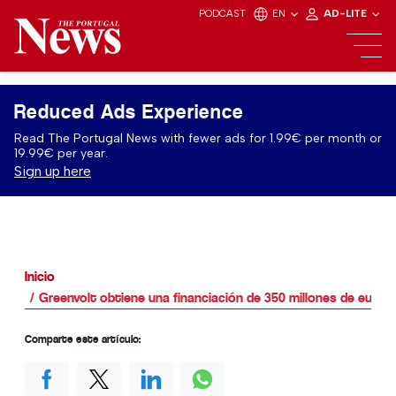
PODCAST
EN
AD-LITE
Reduced Ads Experience
Read The Portugal News with fewer ads for 1.99€ per month or
19.99€ per year.
Sign up here
Inicio
Greenvolt obtiene una financiación de 350 millones de euros
Comparte este artículo: