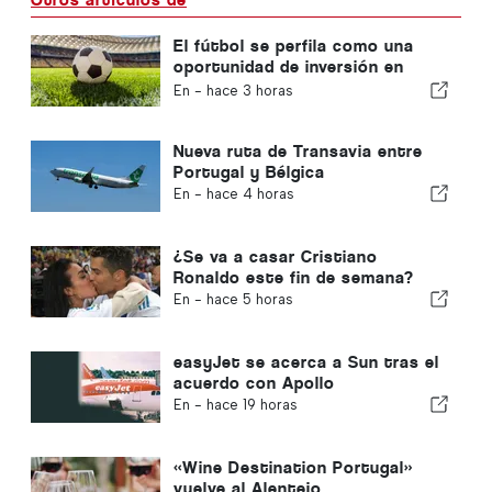
El fútbol se perfila como una
oportunidad de inversión en
auge en toda Europa
En -
hace 3 horas
Nueva ruta de Transavia entre
Portugal y Bélgica
En -
hace 4 horas
¿Se va a casar Cristiano
Ronaldo este fin de semana?
En -
hace 5 horas
easyJet se acerca a Sun tras el
acuerdo con Apollo
En -
hace 19 horas
«Wine Destination Portugal»
vuelve al Alentejo