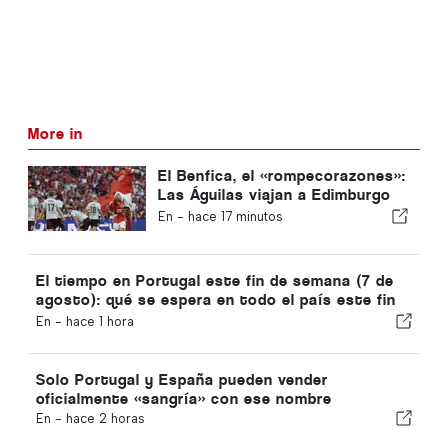
More in
El Benfica, el «rompecorazones»:
Las Águilas viajan a Edimburgo
con un pie ya en la siguiente
En -
hace 17 minutos
fase
El tiempo en Portugal este fin de semana (7 de
agosto): qué se espera en todo el país este fin
de semana
En -
hace 1 hora
Solo Portugal y España pueden vender
oficialmente «sangría» con ese nombre
En -
hace 2 horas