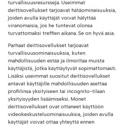
turvallisuusresursseja. Useimmat
deittisovellukset tarjoavat hätäominaisuuksia,
joiden avulla käyttäjät voivat hälyttää
viranomaisia, jos he tuntevat olonsa
turvattomaksi treffien aikana. Se on hyvä asia.
Parhaat deittisovellukset tarjoavat
turvallisuusominaisuuksia, kuten
mahdollisuuden estää ja ilmoittaa muista
käyttäjistä, jotka käyttäytyvät sopimattomasti.
Lisäksi useimmat suositut deittisovellukset
antavat käyttäjille mahdollisuuden asettaa
profiilinsa yksityiseen tai incognito-tilaan
yksityisyyden lisäämiseksi. Monet
deittisovellukset ovat ottaneet käyttöön
videokeskusteluominaisuuksia, joiden avulla
käyttäjät voivat ottaa yhteyttä ennen