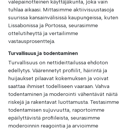
valepainotteinen käyttäjäkunta, joka vain
tuhlaa aikaasi. Mittasimme aktiivisuustasoja
suurissa kansainvälisissä kaupungeissa, kuten
Lissabonissa ja Portossa, seurasimme
ottelutiheyttä ja vertailimme
vastausprosentteja.
Turvallisuus ja todentaminen
Turvallisuus on nettideittailussa ehdoton
edellytys. Väärennetyt profiilit, häirintä ja
huijaukset pilaavat kokemuksen ja voivat
saattaa ihmiset todelliseen vaaraan. Vahva
todentaminen ja moderointi vähentävät näitä
riskejä ja rakentavat luottamusta. Testasimme
todentamisen sujuvuutta, raportoimme
epäilyttävistä profiileista, seurasimme
moderoinnin reagointia ja arvioimme