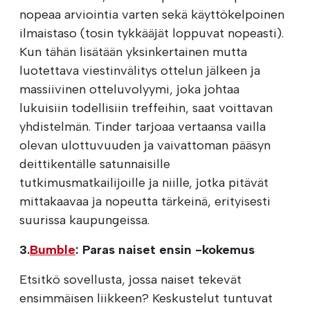
nopeaa arviointia varten sekä käyttökelpoinen
ilmaistaso (tosin tykkääjät loppuvat nopeasti).
Kun tähän lisätään yksinkertainen mutta
luotettava viestinvälitys ottelun jälkeen ja
massiivinen otteluvolyymi, joka johtaa
lukuisiin todellisiin treffeihin, saat voittavan
yhdistelmän. Tinder tarjoaa vertaansa vailla
olevan ulottuvuuden ja vaivattoman pääsyn
deittikentälle satunnaisille
tutkimusmatkailijoille ja niille, jotka pitävät
mittakaavaa ja nopeutta tärkeinä, erityisesti
suurissa kaupungeissa.
3.
Bumble
: Paras naiset ensin -kokemus
Etsitkö sovellusta, jossa naiset tekevät
ensimmäisen liikkeen? Keskustelut tuntuvat