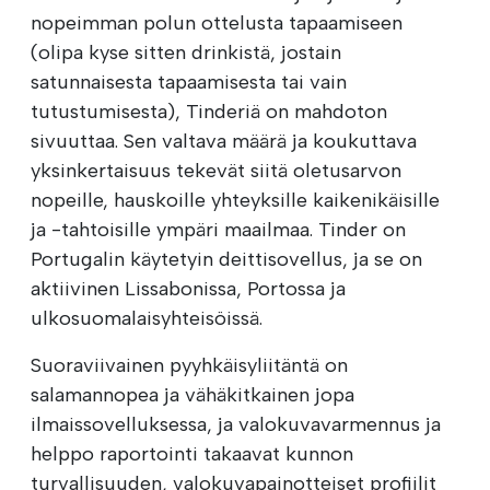
nopeimman polun ottelusta tapaamiseen
(olipa kyse sitten drinkistä, jostain
satunnaisesta tapaamisesta tai vain
tutustumisesta), Tinderiä on mahdoton
sivuuttaa. Sen valtava määrä ja koukuttava
yksinkertaisuus tekevät siitä oletusarvon
nopeille, hauskoille yhteyksille kaikenikäisille
ja -tahtoisille ympäri maailmaa. Tinder on
Portugalin käytetyin deittisovellus, ja se on
aktiivinen Lissabonissa, Portossa ja
ulkosuomalaisyhteisöissä.
Suoraviivainen pyyhkäisyliitäntä on
salamannopea ja vähäkitkainen jopa
ilmaissovelluksessa, ja valokuvavarmennus ja
helppo raportointi takaavat kunnon
turvallisuuden, valokuvapainotteiset profiilit