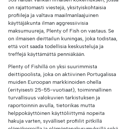
on rajattomasti viestejä, yksityiskohtaisia
profiileja ja valtava maailmanlaajuinen
käyttäjäkunta ilman aggressiivisia
maksumuureja, Plenty of Fish on vastaus. Se
on ilmaisen deittailun kuningas, joka todistaa,
että voit saada todellisia keskusteluja ja
treffejä käyttämättä penniäkään.
Plenty of Fishillä on yksi suurimmista
deittipoolista, joka on aktiivinen Portugalissa
muiden Euroopan markkinoiden ohella
(erityisesti 25-55-vuotiaat), toiminnallinen
turvallisuus valokuvien tarkistuksen ja
raportoinnin avulla, tietorikas mutta
helppokäyttöinen käyttöliittymä nopeita
hakuja varten, syvälliset profiilit pitkillä
elämäkerroilla ja elämäntapakysymyksillä sekä