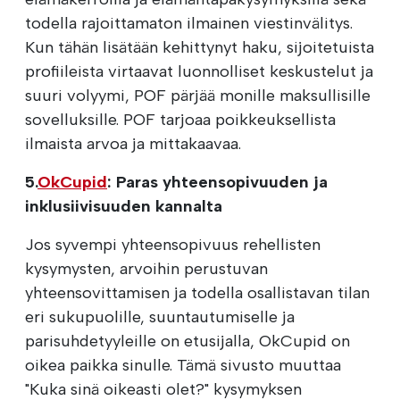
todella rajoittamaton ilmainen viestinvälitys.
Kun tähän lisätään kehittynyt haku, sijoitetuista
profiileista virtaavat luonnolliset keskustelut ja
suuri volyymi, POF pärjää monille maksullisille
sovelluksille. POF tarjoaa poikkeuksellista
ilmaista arvoa ja mittakaavaa.
5.
OkCupid
: Paras yhteensopivuuden ja
inklusiivisuuden kannalta
Jos syvempi yhteensopivuus rehellisten
kysymysten, arvoihin perustuvan
yhteensovittamisen ja todella osallistavan tilan
eri sukupuolille, suuntautumiselle ja
parisuhdetyyleille on etusijalla, OkCupid on
oikea paikka sinulle. Tämä sivusto muuttaa
"Kuka sinä oikeasti olet?" kysymyksen