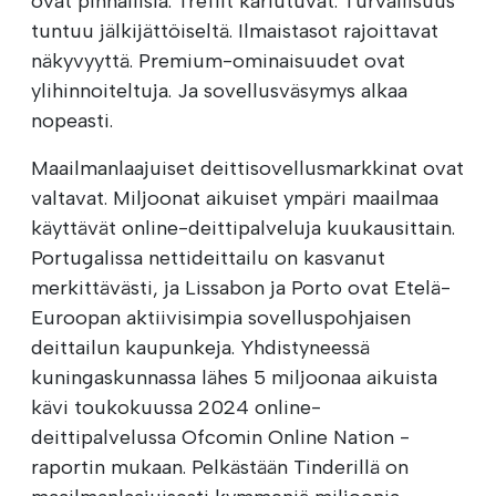
ovat pinnallisia. Treffit kariutuvat. Turvallisuus
tuntuu jälkijättöiseltä. Ilmaistasot rajoittavat
näkyvyyttä. Premium-ominaisuudet ovat
ylihinnoiteltuja. Ja sovellusväsymys alkaa
nopeasti.
Maailmanlaajuiset deittisovellusmarkkinat ovat
valtavat. Miljoonat aikuiset ympäri maailmaa
käyttävät online-deittipalveluja kuukausittain.
Portugalissa nettideittailu on kasvanut
merkittävästi, ja Lissabon ja Porto ovat Etelä-
Euroopan aktiivisimpia sovelluspohjaisen
deittailun kaupunkeja. Yhdistyneessä
kuningaskunnassa lähes 5 miljoonaa aikuista
kävi toukokuussa 2024 online-
deittipalvelussa Ofcomin Online Nation -
raportin mukaan. Pelkästään Tinderillä on