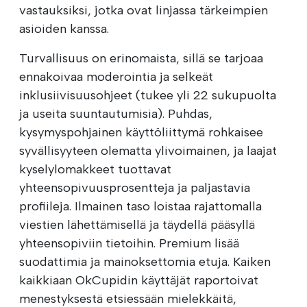
vastauksiksi, jotka ovat linjassa tärkeimpien
asioiden kanssa.
Turvallisuus on erinomaista, sillä se tarjoaa
ennakoivaa moderointia ja selkeät
inklusiivisuusohjeet (tukee yli 22 sukupuolta
ja useita suuntautumisia). Puhdas,
kysymyspohjainen käyttöliittymä rohkaisee
syvällisyyteen olematta ylivoimainen, ja laajat
kyselylomakkeet tuottavat
yhteensopivuusprosentteja ja paljastavia
profiileja. Ilmainen taso loistaa rajattomalla
viestien lähettämisellä ja täydellä pääsyllä
yhteensopiviin tietoihin. Premium lisää
suodattimia ja mainoksettomia etuja. Kaiken
kaikkiaan OkCupidin käyttäjät raportoivat
menestyksestä etsiessään mielekkäitä,