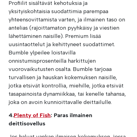
Profiilit sisältävät kehotuksia ja
yksityiskohtaisia suodattimia parempaa
yhteensovittamista varten, ja ilmainen taso on
antelias (rajoittamaton pyyhkäisy ja viestien
lähettäminen naisille). Premium lisää
uusintaottelut ja kehittyneet suodattimet.
Bumble ylpeilee loistavilla
onnistumisprosenteilla harkittujen
vuorovaikutusten osalta. Bumble tarjoaa
turvallisen ja hauskan kokemuksen naisille,
jotka etsivät kontrollia, miehille, jotka etsivät
tasapainoista dynamiikkaa, tai kenelle tahansa,
joka on avoin kunnioittavalle deittailulle.
4.
Plenty of Fish
: Paras ilmainen
deittisovellus
Jos haluat vankan ilmaisen kokemuksen, jossa