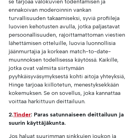
se tarjoaa valokuvien todentamisen ja
ennakoivan moderoinnin vankan
turvallisuuden takaamiseksi, syviä profiileja
luovien kehotusten avulla, jotka paljastavat
persoonallisuuden, rajoittamattoman viestien
lähettämisen otteluille, luovia luonnollisia
jäänmurtajia ja korkean match-to-date-
muunnoksen todellisessa käytössä. Kaikille,
jotka ovat valmiita siirtymään
pyyhkäisyväsymyksestä kohti aitoja yhteyksiä,
Hinge tarjoaa kiillotetun, menestyksekkään
kokemuksen. Se on sovellus, joka kannattaa
voittaa harkittuun deittailuun.
2.
Tinder
: Paras satunnaiseen deittailuun ja
suurin käyttäjäkunta.
Jos haluat suurimman sinkkujen joukon ja