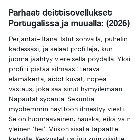
Parhaat deittisovellukset
Portugalissa ja muualla: (2026)
Perjantai-iltana. Istut sohvalla, puhelin
kädessäsi, ja selaat profiileja, kun
juoma jäähtyy viereisellä pöydällä. Yksi
profiili pistää silmääsi: terävä
elämäkerta, aidot kuvat, nopea
vastaus, joka saa sinut hymyilemään.
Napautat sydäntä. Sekuntia
myöhemmin näyttöön ilmestyy viesti.
Se on huomaavainen, hauska, eikä vain
yleinen "hei". Viikon sisällä tapaatte
kahvilla. Keskustelu sujuu kuin olisitte