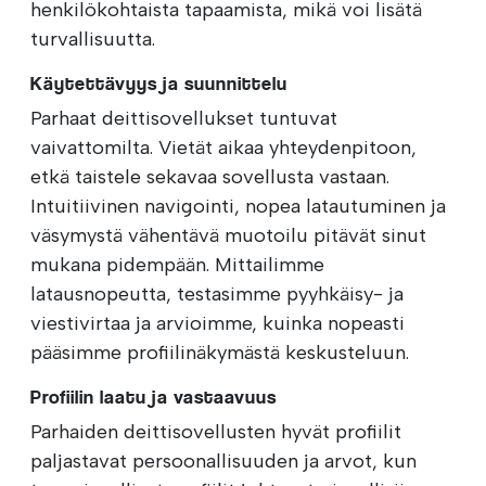
henkilökohtaista tapaamista, mikä voi lisätä
turvallisuutta.
Käytettävyys ja suunnittelu
Parhaat deittisovellukset tuntuvat
vaivattomilta. Vietät aikaa yhteydenpitoon,
etkä taistele sekavaa sovellusta vastaan.
Intuitiivinen navigointi, nopea latautuminen ja
väsymystä vähentävä muotoilu pitävät sinut
mukana pidempään. Mittailimme
latausnopeutta, testasimme pyyhkäisy- ja
viestivirtaa ja arvioimme, kuinka nopeasti
pääsimme profiilinäkymästä keskusteluun.
Profiilin laatu ja vastaavuus
Parhaiden deittisovellusten hyvät profiilit
paljastavat persoonallisuuden ja arvot, kun