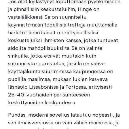
Jos olet kyllästynyt loputtomaan pyyhkimiseen
ja pinnallisiin keskusteluihin, Hinge on
vastalääkkeesi. Se on suunniteltu
käynnistämään todellisia treffejä muuttamalla
harkitut kehotukset merkityksellisiksi
keskusteluiksi ihmisten kanssa, jotka tuntuvat
aidoilta mahdollisuuksilta. Se on valinta
sinkuille, jotka etsivät muutakin kuin
satunnaista seurustelua, ja sillä on vahva
käyttäjäkunta suurimmissa kaupungeissa eri
puolilla maailmaa, mukaan lukien kasvava
läsnäolo Lissabonissa ja Portossa, erityisesti
25-40-vuotiaiden parisuhteeseen
keskittyneiden keskuudessa.
Puhdas, moderni sovellus latautuu nopeasti, ja
sen ilmaisversiossa on vain vähän mainoksia, ja