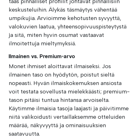
taas pinnalliset profiilit johtavat pinnallisiin
keskusteluihin. Älykäs täsmäytys vähentää
umpikujia. Arvioimme kehotusten syvyyttä,
valokuvien laatua, yhteensopivuuspisteytystä
ja sitä, miten hyvin osumat vastaavat
ilmoitettuja mieltymyksiä.
Ilmainen vs. Premium-arvo
Monet ihmiset aloittavat ilmaiseksi. Jos
ilmainen taso on hyödytön, poistut sieltä
nopeasti. Hyvän ilmaiskokemuksen ansiosta
voit testata sovellusta mielekkäästi; premium-
tason pitäisi tuntua hintansa arvoiselta.
Käytimme ilmaisia tasoja laajasti ja päivitimme
niitä valikoidusti vertaillaksemme otteluiden
määrää, näkyvyyttä ja ominaisuuksien
saatavuutta.