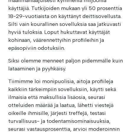
maailmanlaajuisesti kymmeniä miljoonia
käyttäjiä. Tutkijoiden mukaan yli 50 prosenttia
18-29-vuotiaista on käyttänyt deittisovellusta.
Silti vain kourallinen sovelluksia saa jatkuvasti
hyviä tuloksia. Loput hukuttavat käyttäjät
kohinaan, väärennettyihin profiileihin ja
epäsopiviin odotuksiin.
Siksi olemme menneet paljon pidemmälle kuin
lataaminen ja pyyhkäisy.
Tiimimme loi monipuolisia, aitoja profiileja
kaikkiin tärkeimpiin sovelluksiin, käytti sekä
ilmaisia että maksullisia lisäosia, seurasi
otteluiden määrää ja laatua, lähetti viestejä
oikeille ihmisille, järjesti treffejä, testasi
turvallisuus- ja todentamisominaisuuksia,
seurasi vastausprosenttia, arvioi moderoinnin