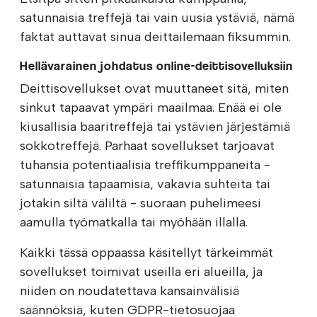
satunnaisia treffejä tai vain uusia ystäviä, nämä
faktat auttavat sinua deittailemaan fiksummin.
Hellävarainen johdatus online-deittisovelluksiin
Deittisovellukset ovat muuttaneet sitä, miten
sinkut tapaavat ympäri maailmaa. Enää ei ole
kiusallisia baaritreffejä tai ystävien järjestämiä
sokkotreffejä. Parhaat sovellukset tarjoavat
tuhansia potentiaalisia treffikumppaneita -
satunnaisia tapaamisia, vakavia suhteita tai
jotakin siltä väliltä - suoraan puhelimeesi
aamulla työmatkalla tai myöhään illalla.
Kaikki tässä oppaassa käsitellyt tärkeimmät
sovellukset toimivat useilla eri alueilla, ja
niiden on noudatettava kansainvälisiä
säännöksiä, kuten GDPR-tietosuojaa