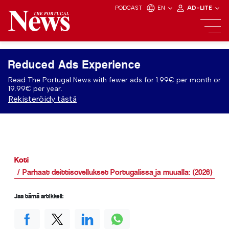
PODCAST
EN
AD-LITE
Reduced Ads Experience
Read The Portugal News with fewer ads for 1.99€ per month or
19.99€ per year.
Rekisteröidy tästä
Koti
Parhaat deittisovellukset Portugalissa ja muualla: (2026)
Jaa tämä artikkeli: