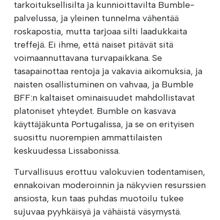
tarkoituksellisilta ja kunnioittavilta Bumble-
palvelussa, ja yleinen tunnelma vähentää
roskapostia, mutta tarjoaa silti laadukkaita
treffejä. Ei ihme, että naiset pitävät sitä
voimaannuttavana turvapaikkana. Se
tasapainottaa rentoja ja vakavia aikomuksia, ja
naisten osallistuminen on vahvaa, ja Bumble
BFF:n kaltaiset ominaisuudet mahdollistavat
platoniset yhteydet. Bumble on kasvava
käyttäjäkunta Portugalissa, ja se on erityisen
suosittu nuorempien ammattilaisten
keskuudessa Lissabonissa.
Turvallisuus erottuu valokuvien todentamisen,
ennakoivan moderoinnin ja näkyvien resurssien
ansiosta, kun taas puhdas muotoilu tukee
sujuvaa pyyhkäisyä ja vähäistä väsymystä.