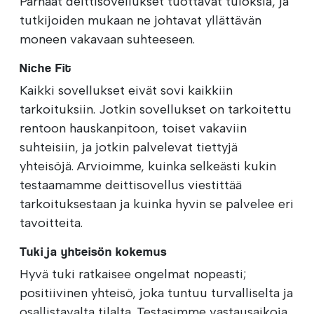
Parhaat deittisovellukset tuottavat tuloksia, ja
tutkijoiden mukaan ne johtavat yllättävän
moneen vakavaan suhteeseen.
Niche Fit
Kaikki sovellukset eivät sovi kaikkiin
tarkoituksiin. Jotkin sovellukset on tarkoitettu
rentoon hauskanpitoon, toiset vakaviin
suhteisiin, ja jotkin palvelevat tiettyjä
yhteisöjä. Arvioimme, kuinka selkeästi kukin
testaamamme deittisovellus viestittää
tarkoituksestaan ja kuinka hyvin se palvelee eri
tavoitteita.
Tuki ja yhteisön kokemus
Hyvä tuki ratkaisee ongelmat nopeasti;
positiivinen yhteisö, joka tuntuu turvalliselta ja
osallistavalta tilalta. Testasimme vastausaikoja,