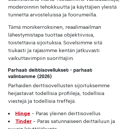
moderoinnin tehokkuutta ja käyttäjien yleistä
tunnetta arvosteluissa ja foorumeilla.
Tämä monikerroksinen, reaalimaailman
lähestymistapa tuottaa objektiivisia,
toistettavia sijoituksia. Sovelsimme sitä
tiukasti ja rajasimme kentän jatkuvasti
vaikuttavimpiin suorittajiin.
Parhaat deittisovellukset - parhaat
valintamme (2026)
Parhaiden deittisovellusten sijoituksemme
heijastavat todellisia profiileja, todellisia
viestejä ja todellisia treffejä.
Hinge
- Paras yleinen deittisovellus
Tinder
- Paras satunnaiseen deittailuun ja
suurin käyttäjäkunta