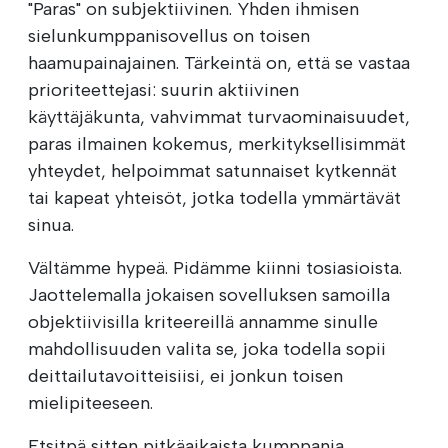
"Paras" on subjektiivinen. Yhden ihmisen
sielunkumppanisovellus on toisen
haamupainajainen. Tärkeintä on, että se vastaa
prioriteettejasi: suurin aktiivinen
käyttäjäkunta, vahvimmat turvaominaisuudet,
paras ilmainen kokemus, merkityksellisimmät
yhteydet, helpoimmat satunnaiset kytkennät
tai kapeat yhteisöt, jotka todella ymmärtävät
sinua.
Vältämme hypeä. Pidämme kiinni tosiasioista.
Jaottelemalla jokaisen sovelluksen samoilla
objektiivisilla kriteereillä annamme sinulle
mahdollisuuden valita se, joka todella sopii
deittailutavoitteisiisi, ei jonkun toisen
mielipiteeseen.
Etsitpä sitten pitkäaikaista kumppania,