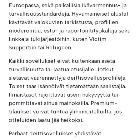
Euroopassa, sekä paikallisia ikävarmennus- ja
turvallisuusstandardeja. Hyvämaineiset alustat
käyttävät valokuvien tarkistusta, profiilien
moderointia, esto- ja raportointityökaluja sekä
linkkejä tukijärjestöihin, kuten Victim
Supportiin tai Refugeen.
Kaikki sovellukset eivät kuitenkaan aseta
turvallisuutta tai laatua etusijalle. Jotkut
sietävät väärennettyjä deittisovellusprofiileja.
Toiset taas isännöivät tietämättään saalistajia.
Ilmaistasot rajoittavat usein näkyvyyttä tai
pommittavat sinua mainoksilla. Premium-
tilaukset voivat tuntua ylihinnoitelluilta, jos
otteluiden laatu jää heikoksi.
Parhaat deittisovellukset yhdistävät: