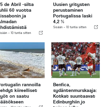
5 de Abril -silta
Uusien yritysten
uhlii 60 vuotta
perustaminen
Lissabonin ja
Portugalissa laski
Almadan
4,2 %
yhdistämistä
Sisään -
10 tuntia sitten
isään -
10 tuntia sitten
Portugalin rannoilla
Benfica,
ehdyt kiireelliset
sydäntenmurskaaja:
työt on saatu
Kotkat suuntaavat
päätökseen
Edinburghiin jo