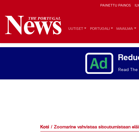
PAINETTU PAINOS
IL
UUTISET
PORTUGALI
MAAILMA
Redu
Read The 
Koti
Zoomarine vahvistaa sitoutumistaan eläi