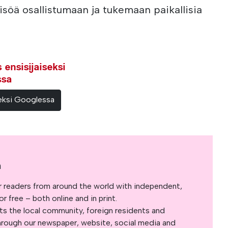
söä osallistumaan ja tukemaan paikallisia
ensisijaiseksi
ssa
teeksi Googlessa
a
r readers from around the world with independent,
 free – both online and in print.
s the local community, foreign residents and
s through our newspaper, website, social media and