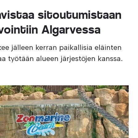
vistaa sitoutumistaan
vointiin Algarvessa
ee jälleen kerran paikallisia eläinten
aa työtään alueen järjestöjen kanssa.