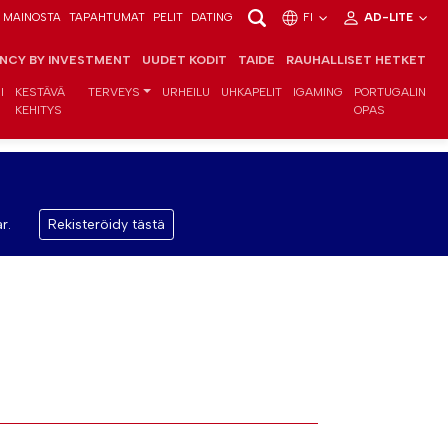
MAINOSTA
TAPAHTUMAT
PELIT
DATING
FI
AD-LITE
ENCY BY INVESTMENT
UUDET KODIT
TAIDE
RAUHALLISET HETKET
I
KESTÄVÄ
TERVEYS
URHEILU
UHKAPELIT
IGAMING
PORTUGALIN
KEHITYS
OPAS
r.
Rekisteröidy tästä