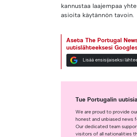
kannustaa laajempaa yhtei
asioita käytännön tavoin.
Aseta The Portugal News 
uutislähteeksesi Google
Lisää ensisijaiseksi läh
Tue Portugalin uutisi
We are proud to provide ou
honest and unbiased news for
Our dedicated team support
visitors of all nationalitie