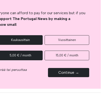
yone can afford to pay for our services but if you
upport The Portugal News by making a
how small
.
Kuukausittain
Vuosittainen
5,00 € / month
15,00 € / month
rää tai peruuttaa
Continue →