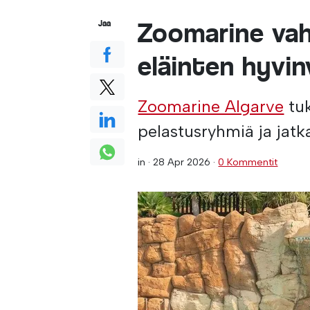
Zoomarine vah
Jaa
eläinten hyvin
Zoomarine Algarve
tuk
pelastusryhmiä ja jatk
in ·
28 Apr 2026
·
0 Kommentit