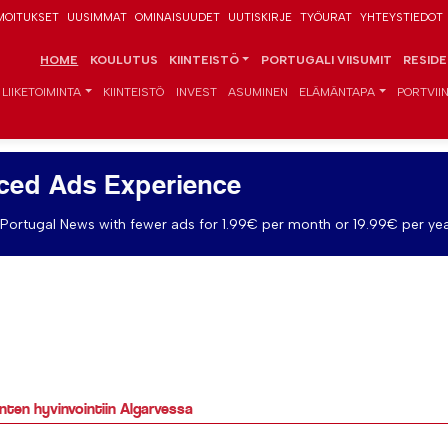
MOITUKSET
UUSIMMAT
OMINAISUUDET
UUTISKIRJE
TYÖURAT
YHTEYSTIEDOT
HOME
KOULUTUS
KIINTEISTÖ
PORTUGALI VIISUMIT
RESID
LIIKETOIMINTA
KIINTEISTÖ
INVEST
ASUMINEN
ELÄMÄNTAPA
PORTVIIN
ced Ads Experience
Portugal News with fewer ads for 1.99€ per month or 19.99€ per yea
nten hyvinvointiin Algarvessa