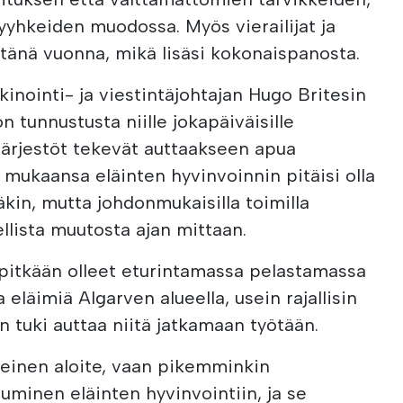
pyyhkeiden muodossa. Myös vierailijat ja
 tänä vuonna, mikä lisäsi kokonaispanosta.
inointi- ja viestintäjohtajan Hugo Britesin
 tunnustusta niille jokapäiväisille
 järjestöt tekevät auttaakseen apua
 mukaansa eläinten hyvinvoinnin pitäisi olla
läkin, mutta johdonmukaisilla toimilla
llista muutosta ajan mittaan.
pitkään olleet eturintamassa pelastamassa
 eläimiä Algarven alueella, usein rajallisin
n tuki auttaa niitä jatkamaan työtään.
teinen aloite, vaan pikemminkin
uminen eläinten hyvinvointiin, ja se