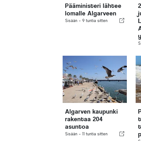
Pääministeri lähtee
2
lomalle Algarveen
j
Sisään -
9 tuntia sitten
S
Algarven kaupunki
rakentaa 204
t
asuntoa
Sisään -
11 tuntia sitten