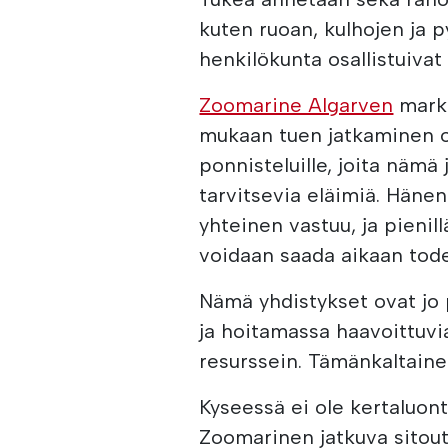
kuten ruoan, kulhojen ja 
henkilökunta osallistuivat
Zoomarine Algarven
markk
mukaan tuen jatkaminen on
ponnisteluille, joita nämä
tarvitsevia eläimiä. Hänen
yhteinen vastuu, ja pienil
voidaan saada aikaan tode
Nämä yhdistykset ovat jo 
ja hoitamassa haavoittuvia
resurssein. Tämänkaltaine
Kyseessä ei ole kertaluon
Zoomarinen jatkuva sitout