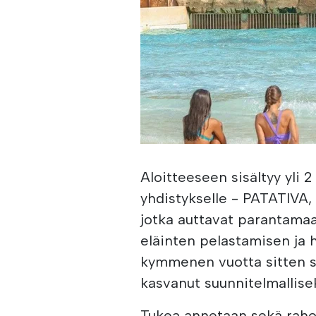
Aloitteeseen sisältyy yli 2
yhdistykselle - PATATIVA
jotka auttavat parantama
eläinten pelastamisen ja h
kymmenen vuotta sitten s
kasvanut suunnitelmallisek
Tukea annetaan sekä raho