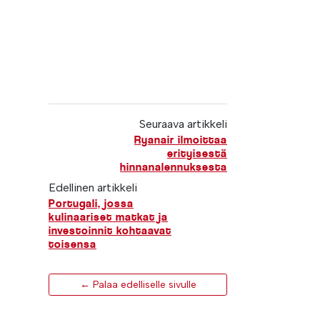
Seuraava artikkeli
Ryanair ilmoittaa
erityisestä
hinnanalennuksesta
Edellinen artikkeli
Portugali, jossa
kulinaariset matkat ja
investoinnit kohtaavat
toisensa
← Palaa edelliselle sivulle