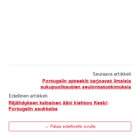
Seuraava artikkeli
Portugalin apteekit tarjoavat ilmaisia
sukupuolitautien seulontatutkimuksia
Edellinen artikkeli
Räjähdyksen kaltainen ääni kiehtoo Keski-
Portugalin asukkaita
← Palaa edelliselle sivulle