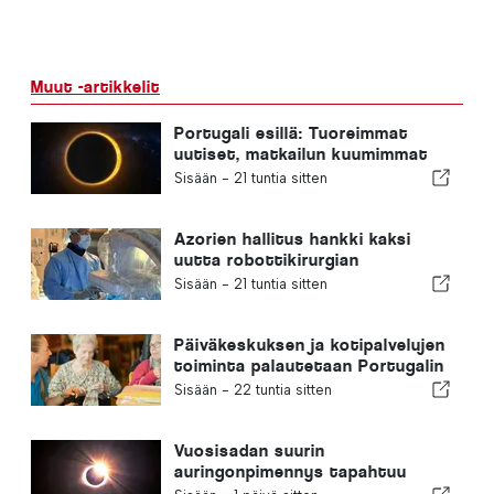
Muut -artikkelit
Portugali esillä: Tuoreimmat
uutiset, matkailun kuumimmat
uutiset ja otsikoihin nousseet
Sisään -
21 tuntia sitten
tärkeimmät uutiset
Azorien hallitus hankki kaksi
uutta robottikirurgian
järjestelmää
Sisään -
21 tuntia sitten
Päiväkeskuksen ja kotipalvelujen
toiminta palautetaan Portugalin
kuntaan
Sisään -
22 tuntia sitten
Vuosisadan suurin
auringonpimennys tapahtuu
Portugalissa