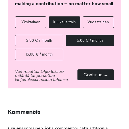
making a contribution – no matter how small
.
Yksittäinen
Kuukausittain
Vuosittainen
2,50 € / month
5,00 € / month
15,00 € / month
Voit muuttaa lahjoituksesi
Continue →
määrää tai peruuttaa
lahjoituksesi milloin tahansa.
Kommentit
Ole ensimmäinen, joka kommentoi tätä artikkelia