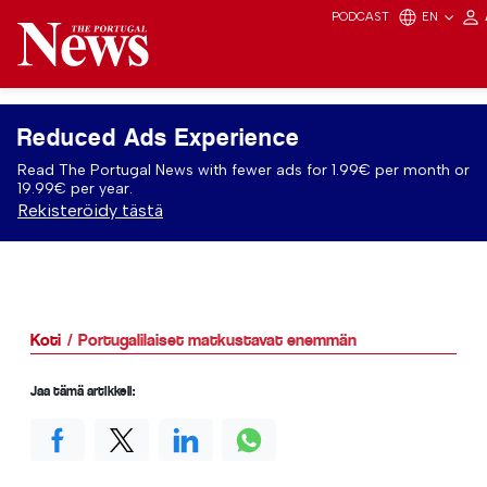
PODCAST
EN
Reduced Ads Experience
Read The Portugal News with fewer ads for 1.99€ per month or
19.99€ per year.
Rekisteröidy tästä
Koti
Portugalilaiset matkustavat enemmän
Jaa tämä artikkeli: