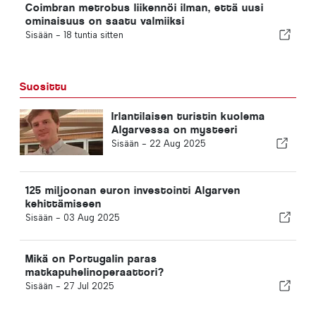
Coimbran metrobus liikennöi ilman, että uusi
ominaisuus on saatu valmiiksi
Sisään -
18 tuntia sitten
Suosittu
Irlantilaisen turistin kuolema
Algarvessa on mysteeri
Sisään -
22 Aug 2025
125 miljoonan euron investointi Algarven
kehittämiseen
Sisään -
03 Aug 2025
Mikä on Portugalin paras
matkapuhelinoperaattori?
Sisään -
27 Jul 2025