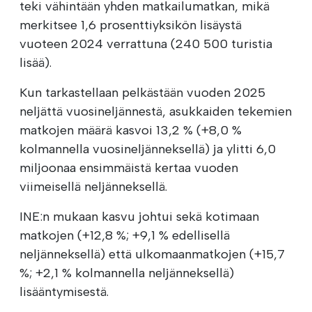
teki vähintään yhden matkailumatkan, mikä
merkitsee 1,6 prosenttiyksikön lisäystä
vuoteen 2024 verrattuna (240 500 turistia
lisää).
Kun tarkastellaan pelkästään vuoden 2025
neljättä vuosineljännestä, asukkaiden tekemien
matkojen määrä kasvoi 13,2 % (+8,0 %
kolmannella vuosineljänneksellä) ja ylitti 6,0
miljoonaa ensimmäistä kertaa vuoden
viimeisellä neljänneksellä.
INE:n mukaan kasvu johtui sekä kotimaan
matkojen (+12,8 %; +9,1 % edellisellä
neljänneksellä) että ulkomaanmatkojen (+15,7
%; +2,1 % kolmannella neljänneksellä)
lisääntymisestä.