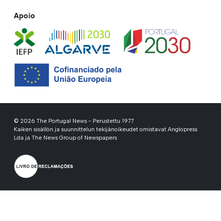
Apoio
© 2026 The Portugal News - Perustettu 1977
Kaiken sisällön ja suunnittelun tekijänoikeudet omistavat Anglopress
Lda ja The News Group of Newspapers