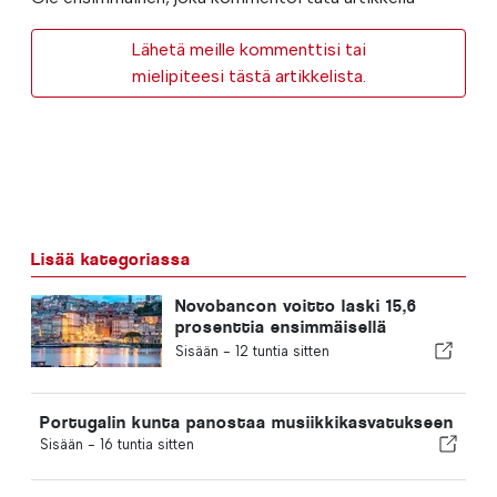
Lähetä meille kommenttisi tai
mielipiteesi tästä artikkelista.
Lisää kategoriassa
Novobancon voitto laski 15,6
prosenttia ensimmäisellä
vuosipuoliskolla
Sisään -
12 tuntia sitten
Portugalin kunta panostaa musiikkikasvatukseen
Sisään -
16 tuntia sitten