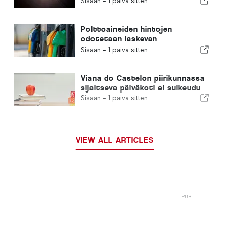
Sisään -
1 päivä sitten
Polttoaineiden hintojen
odotetaan laskevan
huomattavasti
Sisään -
1 päivä sitten
Viana do Castelon piirikunnassa
sijaitseva päiväkoti ei sulkeudu
Sisään -
1 päivä sitten
VIEW ALL ARTICLES