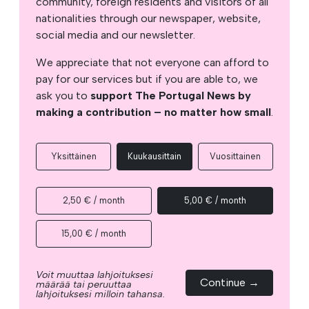
community, foreign residents and visitors of all
nationalities through our newspaper, website,
social media and our newsletter.
We appreciate that not everyone can afford to
pay for our services but if you are able to, we
ask you to
support The Portugal News by
making a contribution – no matter how small
.
Yksittäinen
Kuukausittain
Vuosittainen
2,50 € / month
5,00 € / month
15,00 € / month
Voit muuttaa lahjoituksesi
Continue →
määrää tai peruuttaa
lahjoituksesi milloin tahansa.