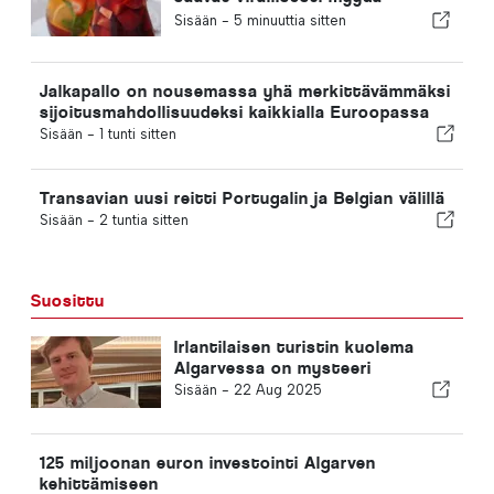
”sangriaa” tällä nimellä
Sisään -
5 minuuttia sitten
Jalkapallo on nousemassa yhä merkittävämmäksi
sijoitusmahdollisuudeksi kaikkialla Euroopassa
Sisään -
1 tunti sitten
Transavian uusi reitti Portugalin ja Belgian välillä
Sisään -
2 tuntia sitten
Suosittu
Irlantilaisen turistin kuolema
Algarvessa on mysteeri
Sisään -
22 Aug 2025
125 miljoonan euron investointi Algarven
kehittämiseen