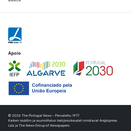
Apoio
© 2026 The Portugal News - Perustettu 1977
Kaiken sisällön ja suunnittelun tekijänoikeudet omistavat Anglopress
Lda ja The News Group of Newspapers