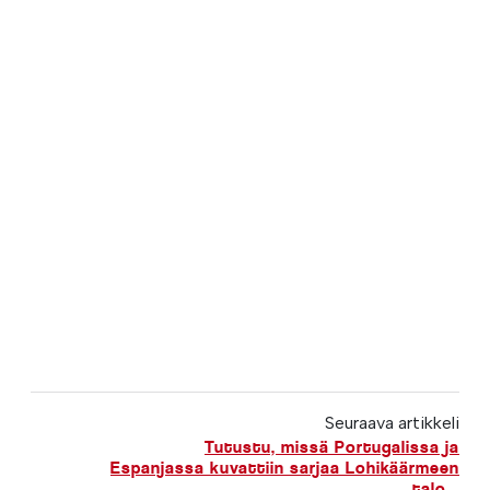
Seuraava artikkeli
Tutustu, missä Portugalissa ja
Espanjassa kuvattiin sarjaa Lohikäärmeen
talo...