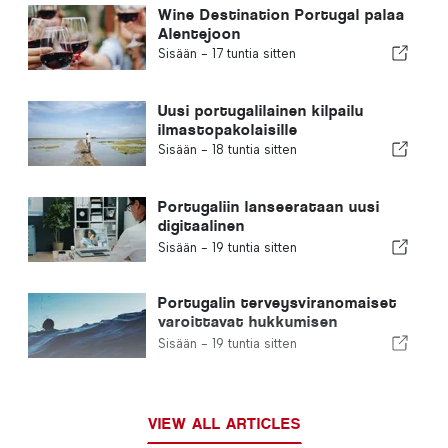
Wine Destination Portugal palaa
Alentejoon
Sisään -
17 tuntia sitten
Uusi portugalilainen kilpailu
ilmastopakolaisille
Sisään -
18 tuntia sitten
Portugaliin lanseerataan uusi
digitaalinen
terveydenhuoltoalusta
Sisään -
19 tuntia sitten
Portugalin terveysviranomaiset
varoittavat hukkumisen
vaaroista
Sisään -
19 tuntia sitten
VIEW ALL ARTICLES