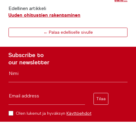
Edellinen artikkeli
Uuden ohitustien rakentaminen
← Palaa edelliselle sivulle
Subscribe to
our newsletter
Nimi
Email address
Tilaa
Olen lukenut ja hyväksyn
Käyttöehdot