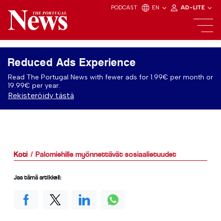
PODCAST
EN
AD-LITE
Reduced Ads Experience
Read The Portugal News with fewer ads for 1.99€ per month or
19.99€ per year.
Rekisteröidy tästä
Koti
Palomiehille myönnettävät sosiaalietuudet
Jaa tämä artikkeli: