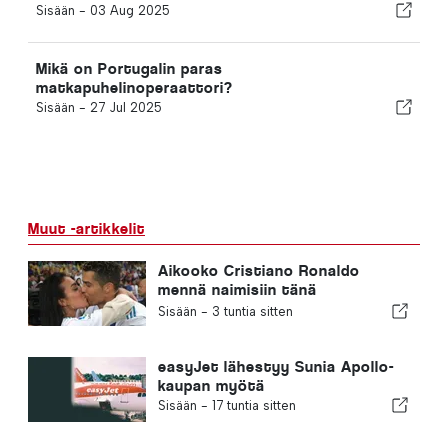
Sisään -
03 Aug 2025
Mikä on Portugalin paras
matkapuhelinoperaattori?
Sisään -
27 Jul 2025
Muut -artikkelit
Aikooko Cristiano Ronaldo
mennä naimisiin tänä
viikonloppuna?
Sisään -
3 tuntia sitten
easyJet lähestyy Sunia Apollo-
kaupan myötä
Sisään -
17 tuntia sitten