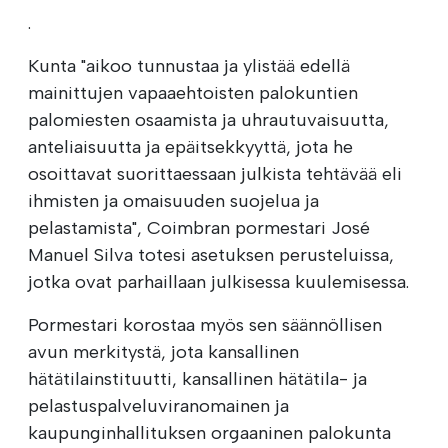
.
Kunta "aikoo tunnustaa ja ylistää edellä
mainittujen vapaaehtoisten palokuntien
palomiesten osaamista ja uhrautuvaisuutta,
anteliaisuutta ja epäitsekkyyttä, jota he
osoittavat suorittaessaan julkista tehtävää eli
ihmisten ja omaisuuden suojelua ja
pelastamista", Coimbran pormestari José
Manuel Silva totesi asetuksen perusteluissa,
jotka ovat parhaillaan julkisessa kuulemisessa.
Pormestari korostaa myös sen säännöllisen
avun merkitystä, jota kansallinen
hätätilainstituutti, kansallinen hätätila- ja
pelastuspalveluviranomainen ja
kaupunginhallituksen orgaaninen palokunta