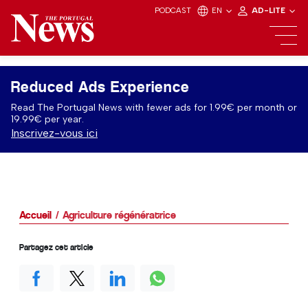
PODCAST
EN
AD-LITE
Reduced Ads Experience
Read The Portugal News with fewer ads for 1.99€ per month or
19.99€ per year.
Inscrivez-vous ici
Accueil
Agriculture régénératrice
Partagez cet article