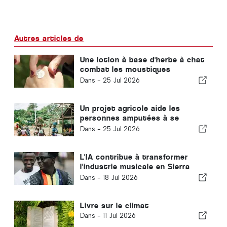
Autres articles de
Une lotion à base d'herbe à chat
combat les moustiques
vecteurs du paludisme
Dans -
25 Jul 2026
Un projet agricole aide les
personnes amputées à se
reconstruire une vie
Dans -
25 Jul 2026
L'IA contribue à transformer
l'industrie musicale en Sierra
Leone
Dans -
18 Jul 2026
Livre sur le climat
Dans -
11 Jul 2026