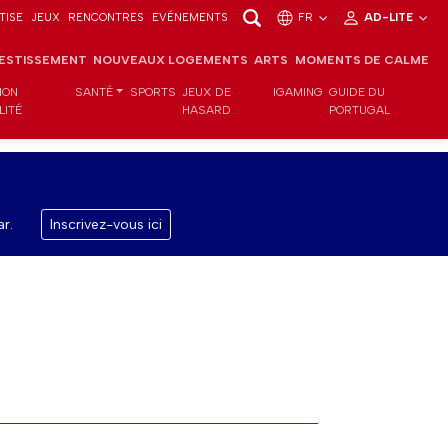
TISE
JEUX
RENCONTRES
EVÉNEMENTS
FR
AD-LITE
VESTISSEMENT
NOUVEAUX LOGEMENTS
ARTS
MOMENTS DE CALME
ION
SANTÉ
SPORTS
JEUX DE
IGAMING
GUIDE DU
LITÉ
HASARD
PORTUGAL
r.
Inscrivez-vous ici