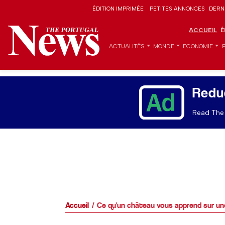
ÉDITION IMPRIMÉE
PETITES ANNONCES
DERN
ACCUEIL
É
ACTUALITÉS
MONDE
ECONOMIE
Redu
Read The 
Accueil
Ce qu'un château vous apprend sur une 