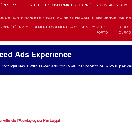
IÈRES
PROPERTIES
BULLETIN D'INFORMATION
CARRIÈRES
CONTACTS
ADVER
DUCATION
PROPRIÉTÉ
PATRIMOINE ET FISCALITÉ
RÉSIDENCE PAR IN
PROPRIÉTÉ
INVESTISSEMENT
LOGEMENT
MODE DE VIE
VIN DE
LA SECT
PORTO
"DURABI
ced Ads Experience
Portugal News with fewer ads for 1.99€ per month or 19.99€ per yea
ville de l'Alentejo, au Portugal