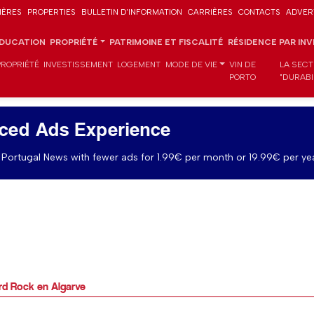
IÈRES
PROPERTIES
BULLETIN D'INFORMATION
CARRIÈRES
CONTACTS
ADVER
DUCATION
PROPRIÉTÉ
PATRIMOINE ET FISCALITÉ
RÉSIDENCE PAR IN
PROPRIÉTÉ
INVESTISSEMENT
LOGEMENT
MODE DE VIE
VIN DE
LA SECT
PORTO
"DURABI
ced Ads Experience
Portugal News with fewer ads for 1.99€ per month or 19.99€ per yea
rd Rock en Algarve