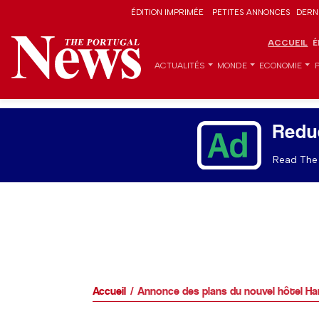
ÉDITION IMPRIMÉE
PETITES ANNONCES
DERN
ACCUEIL
É
ACTUALITÉS
MONDE
ECONOMIE
Redu
Read The 
Accueil
Annonce des plans du nouvel hôtel Ha