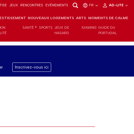
TISE
JEUX
RENCONTRES
EVÉNEMENTS
FR
AD-LITE
VESTISSEMENT
NOUVEAUX LOGEMENTS
ARTS
MOMENTS DE CALME
ION
SANTÉ
SPORTS
JEUX DE
IGAMING
GUIDE DU
LITÉ
HASARD
PORTUGAL
r.
Inscrivez-vous ici