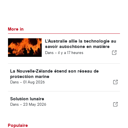
More in
L'Australie allie la technologie au
savoir autochtone en matière
d'incendies
Dans -
il y a 17 heures
La Nouvelle-Zélande étend son réseau de
protection marine
Dans -
01 Aug 2026
Solution lunaire
Dans -
23 May 2026
Populaire