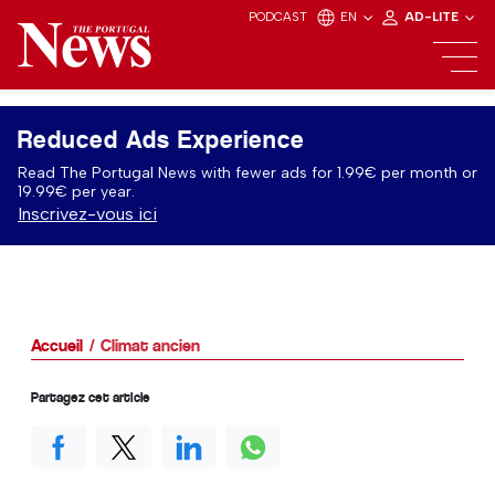
PODCAST
EN
AD-LITE
Reduced Ads Experience
Read The Portugal News with fewer ads for 1.99€ per month or
19.99€ per year.
Inscrivez-vous ici
Accueil
Climat ancien
Partagez cet article