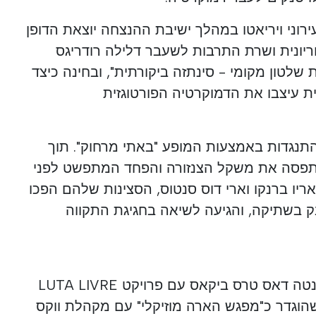
ירוני ויריאטו במהלך ישיבת ההנצחה יוצאת הדופן
ריונית ושרת התרבות לשעבר דלילה רודריגס
את "תרבות ב -50 שנות שלטון מקומי - סינתזה ביקורתית", ובחינה כיצד
ית עיצבו את הדמוקרטיה הפורטוגזית
בוצת OFF גילמה התנגדות באמצעות המופע "באתי מרחוק". תוך
ה תפסה את משקל הצנזורה והפחד המתפשט לפני
יו ברנקו וארי דוס סנטוס, הסצינות שלהם הפכו
 בשתיקה, והגיעה לשיאה בחגיגת התקווה
התוכנית דמיינה סיום שיא בפונטה דאס טרס ביקאס עם פרויקט LUTA LIVRE
 שהוגדר כ"מפגש הארה מוזיקלי" עם מקהלת ווקס