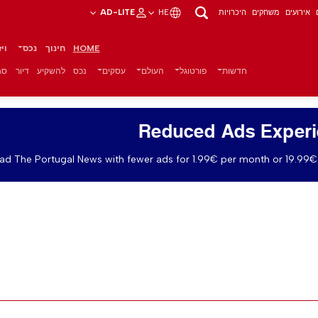
אירועים
משחקים
היכרויות
HE
AD-LITE
HOME
חינוך
נכס
וי
חדשות
פורטוגל
העולם
עסקים
נכס
להשקיע
דיור
סגנ
Reduced Ads Exper
ad The Portugal News with fewer ads for 1.99€ per month or 19.99€ 