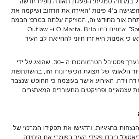
ו בליל ה -24 באפריל במחווה סמלית: הפעלת תאורה נופית חדשה
ברואה דירייטה. בשעה 21:30, הפגישה ב"4 פינות "האירה את הרחוב ושיקמה את
. תחת אור מחודש זה, המוזיקה עלתה במרכז הבמה
עם תוכנית "Sounds Unleashed". אמנים כמו O Marta, Brio ו- Outlaw
המשמר נמשך בכרמו 81, שם נערך פסטיבל הטרמומטרו ה -30. שהוצג על ידי
יור הלאומי של תצוגת הכישרונות הזו, בהשתתפות
וס דה וידה. האירוע אישר בעוצמה כי החופש שנצבר
 החלו ההנצחות בחגיגיות, והדגישו את תפקידו המרכזי של
-14. בצריפי "ויריאטוס" כיבדו פקידי העיר בפומבי את היחידה