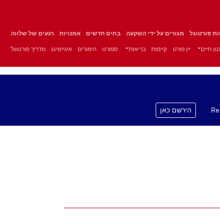
זות פורטוגל
מגורים על ידי השקעה
בתים חדשים
אמנויות
רגעים של שלווה
ון חיים
יין פורט
קיימות
בריאות
ספורט
הימורים
איגיימינג
מדריך פורטוגל
Re
הירשם כאן