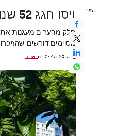
ויסו חגג 52 שנות חופש ב -25 באפריל
שתף
חלק מהערים מעגנות את ה
מסוימים דורשים שהזיכרון 
0 הערות
·
27 Apr 2026
in ·