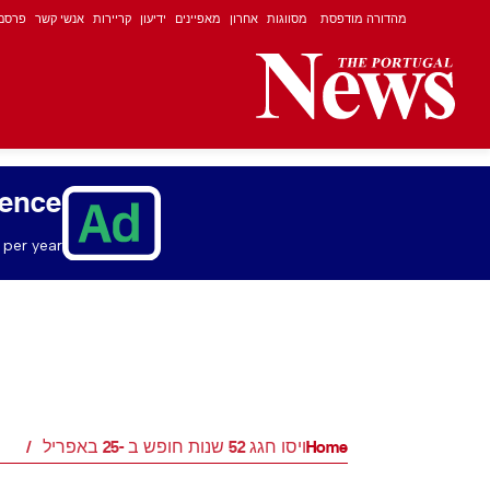
מהדורה מודפסת
מסווגות
אחרון
מאפיינים
ידיעון
קריירות
אנשי קשר
פרסם
ience
per year.
Home
ויסו חגג 52 שנות חופש ב -25 באפריל