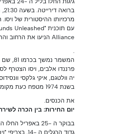
גיגות החל
מרכזיותו ההיסטורית של ויסו
Alliance הניעו את הרחוב והראו כי אמנות היא זרז חיוני להחייאת לב העיר
.
פרננדו אלבים, ויסו הצטרף לס
יה וולטגם, איקי גלקסי וונסיד
בשנת 1974 מטפח כעת מקומות עצמאיים ופרויקטים מתעוררים המאתגרים
את הכנסים.
יום החירות: בין הכרה לשירה
בבוקר ה -25 באפריל
גדוד הרגלים ה 