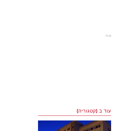
עוד ב {קטגוריה}