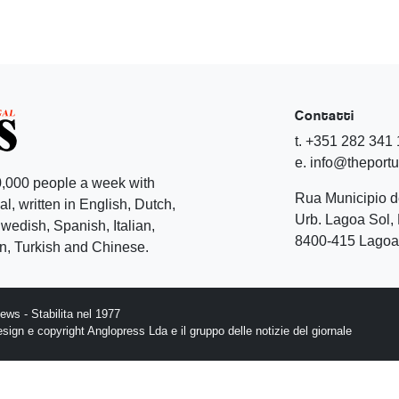
Contatti
t. +351 282 341
e. info@theport
,000 people a week with
Rua Municipio 
l, written in English, Dutch,
Urb. Lagoa Sol, 
edish, Spanish, Italian,
8400-415 Lagoa 
, Turkish and Chinese.
ws - Stabilita nel 1977
design e copyright Anglopress Lda e il gruppo delle notizie del giornale