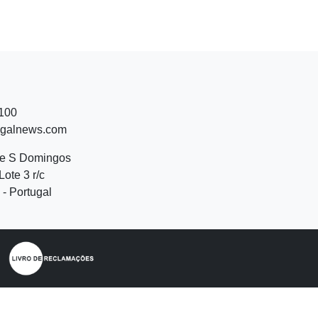
 100
ugalnews.com
de S Domingos
Lote 3 r/c
- Portugal