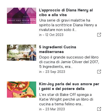
L'approccio di Diana Henry al
cibo e alla vita
Una serie di gravi malattie ha
spinto la scrittrice Diana Henry a
rivalutare non solo il...
in -
12 Oct 2023
5 ingredienti Cucina
mediterranea
Dopo il grande successo del libro
di cucina di Jamie Oliver del 2017,
5 Ingredients, era...
in -
23 Sep 2023
Kim-Joy parla del suo amore per
i gatti e del potere della
pasticceria per la salute
L'ex star di Bake Off spiega a
mentale
Katie Wright perché un libro di
cucina a tema felino era...
in -
23 Mar 2023