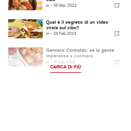
in -
05 Mar 2023
Qual è il segreto di un video
virale sul cibo?
in -
26 Feb 2023
Gennaro Contaldo: se la gente
imparasse a cucinare
risparmierebbe tanto denaro
in -
19 Feb 2023
CARICA DI PIÙ