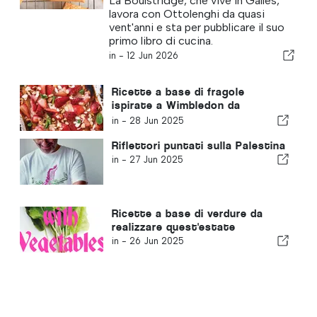
La Boulstridge, che vive in Galles,
Yotam", quindi non sono esigenti
lavora con Ottolenghi da quasi
vent'anni e sta per pubblicare il suo
primo libro di cucina.
in -
12 Jun 2026
Ricette a base di fragole
ispirate a Wimbledon da
assaggiare
in -
28 Jun 2025
Riflettori puntati sulla Palestina
in -
27 Jun 2025
Ricette a base di verdure da
realizzare quest'estate
in -
26 Jun 2025