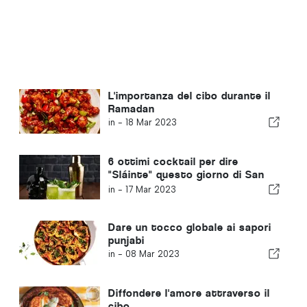
L'importanza del cibo durante il
Ramadan
in -
18 Mar 2023
6 ottimi cocktail per dire
"Sláinte" questo giorno di San
Patrizio
in -
17 Mar 2023
Dare un tocco globale ai sapori
punjabi
in -
08 Mar 2023
Diffondere l'amore attraverso il
cibo