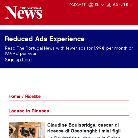
PODCAST
EN
AD-LITE
Reduced Ads Experience
Read The Portugal News with fewer ads for 1.99€ per month or
19.99€ per year.
Sign up here
Home
Ricette
Latest in Ricette
Claudine Boulstridge, tester di
ricette di Ottolenghi: I miei figli
sono "cresciuti con il cibo di