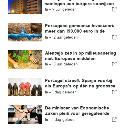
woningen aan burgers toewijzen
In -
9 uur geleden
Portugese gemeente investeert
meer dan 190.000 euro in de
watervoorziening
In -
12 uur geleden
Alentejo zet in op milieusanering
met Europese middelen
In -
13 uur geleden
Portugal streeft Spanje voorbij
als Europa’s op één na grootste
schoenenproducent
In -
1 dag geleden
De minister van Economische
Zaken pleit voor gereguleerde
integratie en garandeert een
In -
1 dag geleden
versneld traject voor