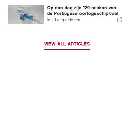
immigranten
Op één dag zijn 120 steken van
de Portugese oorlogsschipkwal
geregistreerd
In -
1 dag geleden
VIEW ALL ARTICLES