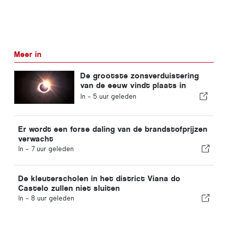
Meer in
De grootste zonsverduistering
van de eeuw vindt plaats in
Portugal
In -
5 uur geleden
Er wordt een forse daling van de brandstofprijzen
verwacht
In -
7 uur geleden
De kleuterscholen in het district Viana do
Castelo zullen niet sluiten
In -
8 uur geleden