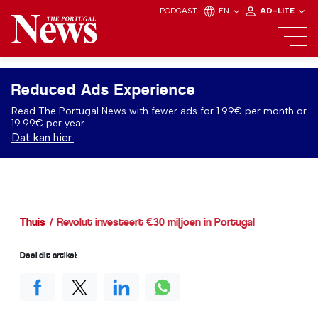
PODCAST
EN
AD-LITE
Reduced Ads Experience
Read The Portugal News with fewer ads for 1.99€ per month or
19.99€ per year.
Dat kan hier.
Thuis
Revolut investeert €30 miljoen in Portugal
Deel dit artikel: