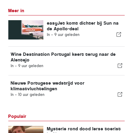
Meer in
easyJet komt dichter bij Sun na
de Apollo-deal
In -
9 uur geleden
Wine Destination Portugal keert terug naar de
Alentejo
In -
9 uur geleden
Nieuwe Portugese wedstrijd voor
klimaatvluchtelingen
In -
10 uur geleden
Populair
Mysterie rond dood Ierse toerist