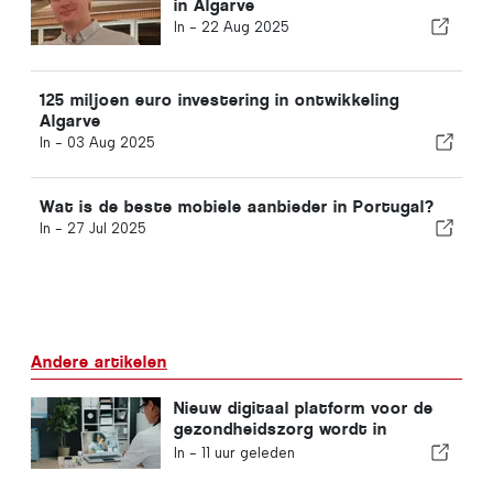
in Algarve
In -
22 Aug 2025
125 miljoen euro investering in ontwikkeling
Algarve
In -
03 Aug 2025
Wat is de beste mobiele aanbieder in Portugal?
In -
27 Jul 2025
Andere artikelen
Nieuw digitaal platform voor de
gezondheidszorg wordt in
Portugal gelanceerd
In -
11 uur geleden