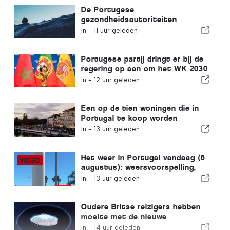
De Portugese
gezondheidsautoriteiten
waarschuwen voor de gevaren
In -
11 uur geleden
van verdrinking
Portugese partij dringt er bij de
regering op aan om het WK 2030
in Marokko te heroverwegen
In -
12 uur geleden
vanwege de crisis rond Ceuta
Een op de tien woningen die in
Portugal te koop worden
aangeboden, wordt binnen een
In -
13 uur geleden
week verkocht
Het weer in Portugal vandaag (6
augustus): weersvoorspelling,
temperaturen en wat je kunt
In -
13 uur geleden
verwachten
Oudere Britse reizigers hebben
moeite met de nieuwe
vingerafdrukcontroles van de
In -
14 uur geleden