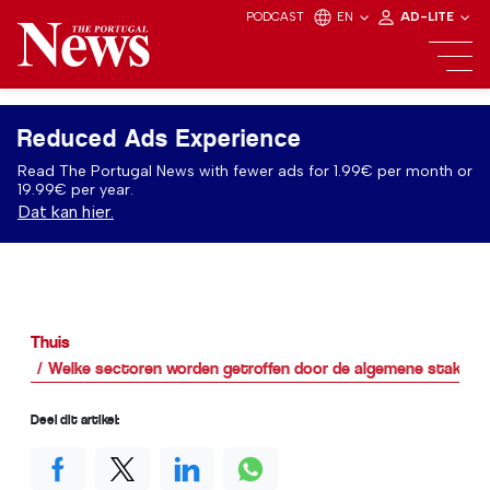
PODCAST
EN
AD-LITE
Reduced Ads Experience
Read The Portugal News with fewer ads for 1.99€ per month or
19.99€ per year.
Dat kan hier.
Thuis
Welke sectoren worden getroffen door de algemene staking 
Deel dit artikel: