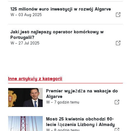
125 milionów euro inwestycji w rozwój Algarve
W -
03 Aug 2025
Jaki jest najlepszy operator komórkowy w
Portugalii?
W -
27 Jul 2025
Inne artykuły z kategorii
Premier wyjeżdża na wakacje do
Algarve
W -
7 godzin temu
Most 25 kwietnia obchodzi 60-
lecie łączenia Lizbony i Almady
W -
8 godzin temu