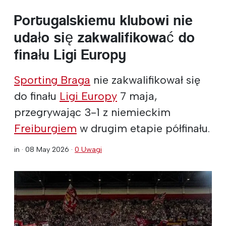
Portugalskiemu klubowi nie
udało się zakwalifikować do
finału Ligi Europy
Sporting Braga
nie zakwalifikował się
do finału
Ligi Europy
7 maja,
przegrywając 3-1 z niemieckim
Freiburgiem
w drugim etapie półfinału.
in ·
08 May 2026
·
0 Uwagi