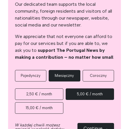
Our dedicated team supports the local
community, foreign residents and visitors of all
nationalities through our newspaper, website,
social media and our newsletter.
We appreciate that not everyone can afford to
pay for our services but if you are able to, we
ask you to
support The Portugal News by
making a contribution – no matter how small
.
Pojedynczy
Miesięczny
Coroczny
2,50 € / month
5,00 € / month
15,00 € / month
W każdej chwili możesz
Continue →
zmienić wysokość datków