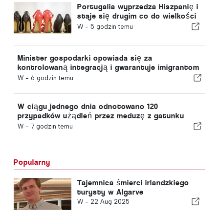
Portugalia wyprzedza Hiszpanię i
staje się drugim co do wielkości
producentem obuwia w Europie
W -
5 godzin temu
Minister gospodarki opowiada się za
kontrolowaną integracją i gwarantuje imigrantom
przyspieszoną ścieżkę procedury
W -
6 godzin temu
W ciągu jednego dnia odnotowano 120
przypadków użądleń przez meduzę z gatunku
„portugalska meduza”
W -
7 godzin temu
Popularny
Tajemnica śmierci irlandzkiego
turysty w Algarve
W -
22 Aug 2025