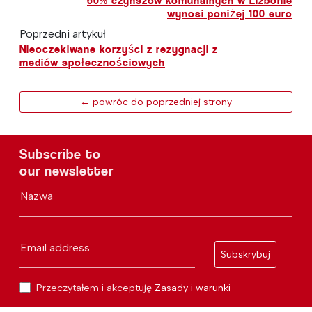
60% czynszów komunalnych w Lizbonie
wynosi poniżej 100 euro
Poprzedni artykuł
Nieoczekiwane korzyści z rezygnacji z
mediów społecznościowych
← powróc do poprzedniej strony
Subscribe to
our newsletter
Nazwa
Email address
Subskrybuj
Przeczytałem i akceptuję
Zasady i warunki