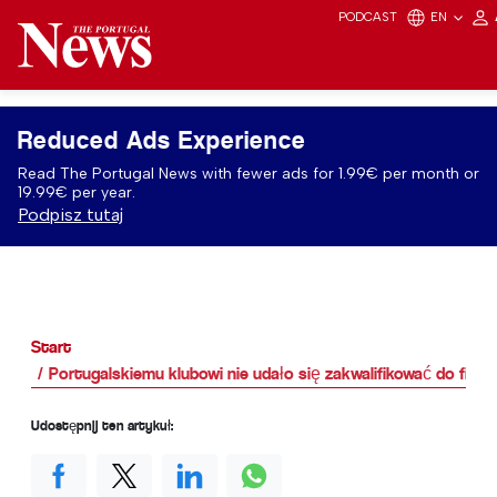
PODCAST
EN
Reduced Ads Experience
Read The Portugal News with fewer ads for 1.99€ per month or
19.99€ per year.
Podpisz tutaj
Start
Portugalskiemu klubowi nie udało się zakwalifikować do finału
Udostępnij ten artykuł: