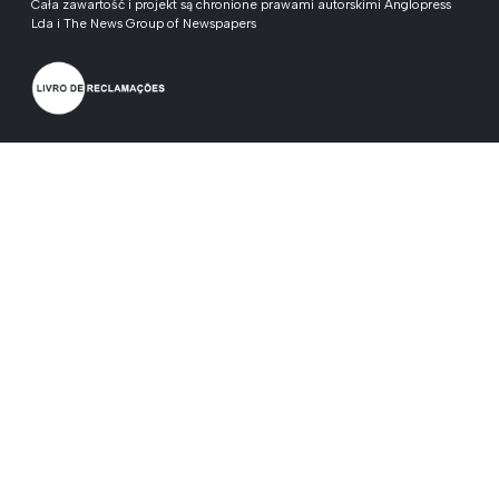
Cała zawartość i projekt są chronione prawami autorskimi Anglopress
Lda i The News Group of Newspapers