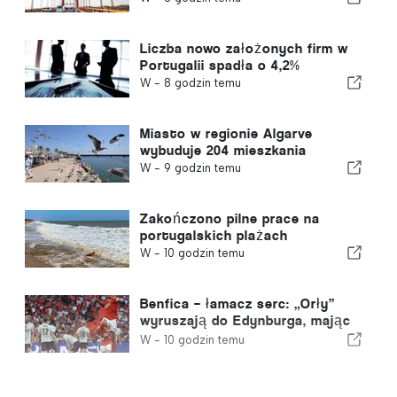
Liczba nowo założonych firm w
Portugalii spadła o 4,2%
W -
8 godzin temu
Miasto w regionie Algarve
wybuduje 204 mieszkania
W -
9 godzin temu
Zakończono pilne prace na
portugalskich plażach
W -
10 godzin temu
Benfica – łamacz serc: „Orły”
wyruszają do Edynburga, mając
już jedną nogą w kolejnej rundzie
W -
10 godzin temu