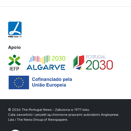
Apoio
© 2026 The Portugal News - Założona w 1977 roku
Cała zawartość i projekt są chronione prawami autorskimi Anglopress
Lda i The News Group of Newspapers