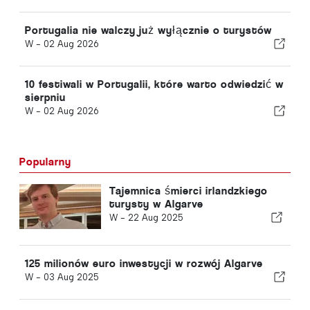
Portugalia nie walczy już wyłącznie o turystów
W -
02 Aug 2026
10 festiwali w Portugalii, które warto odwiedzić w
sierpniu
W -
02 Aug 2026
Popularny
Tajemnica śmierci irlandzkiego
turysty w Algarve
W -
22 Aug 2025
125 milionów euro inwestycji w rozwój Algarve
W -
03 Aug 2025