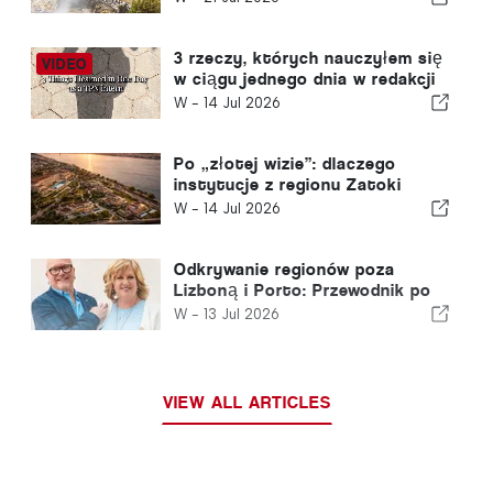
3 rzeczy, których nauczyłem się
w ciągu jednego dnia w redakcji
„The Portugal News”
W -
14 Jul 2026
Po „złotej wizie”: dlaczego
instytucje z regionu Zatoki
Perskiej nadal inwestują w
W -
14 Jul 2026
Portugalii
Odkrywanie regionów poza
Lizboną i Porto: Przewodnik po
północnej Portugalii i Srebrnym
W -
13 Jul 2026
Wybrzeżu
VIEW ALL ARTICLES