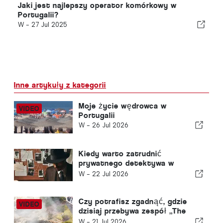
Jaki jest najlepszy operator komórkowy w
Portugalii?
W -
27 Jul 2025
Inne artykuły z kategorii
Moje życie wędrowca w
Portugalii
W -
26 Jul 2026
Kiedy warto zatrudnić
prywatnego detektywa w
Portugalii? Pięć sytuacji, w
W -
22 Jul 2026
których rzetelne informacje
mogą mieć decydujące
znaczenie
Czy potrafisz zgadnąć, gdzie
dzisiaj przebywa zespół „The
Portugal News”?
W -
21 Jul 2026