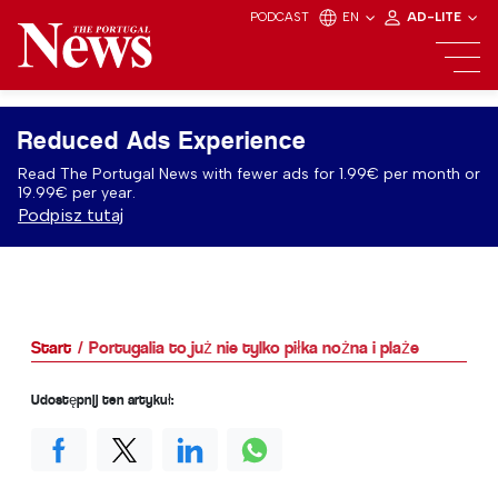
PODCAST
EN
AD-LITE
Reduced Ads Experience
Read The Portugal News with fewer ads for 1.99€ per month or
19.99€ per year.
Podpisz tutaj
Start
Portugalia to już nie tylko piłka nożna i plaże
Udostępnij ten artykuł: