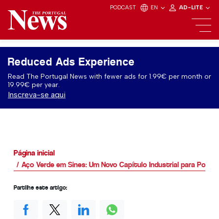
PODCAST
EN
AD-LITE
Reduced Ads Experience
Read The Portugal News with fewer ads for 1.99€ per month or
19.99€ per year.
Inscreva-se aqui
Página inicial
Aço Verde em Sines: Um Novo Capítulo Industrial para Portug
Partilhe este artigo: