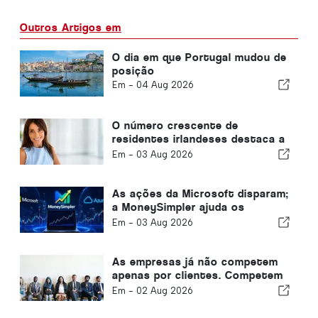
Outros Artigos em
O dia em que Portugal mudou de
posição
Em -
04 Aug 2026
O número crescente de
residentes irlandeses destaca a
transformação do Algarve num
Em -
03 Aug 2026
local onde se pode viver durante
todo o ano
As ações da Microsoft disparam;
a MoneySimpler ajuda os
investidores a gerar
Em -
03 Aug 2026
rendimentos passivos através
da negociação automatizada
com IA
As empresas já não competem
apenas por clientes. Competem
por talento.
Em -
02 Aug 2026