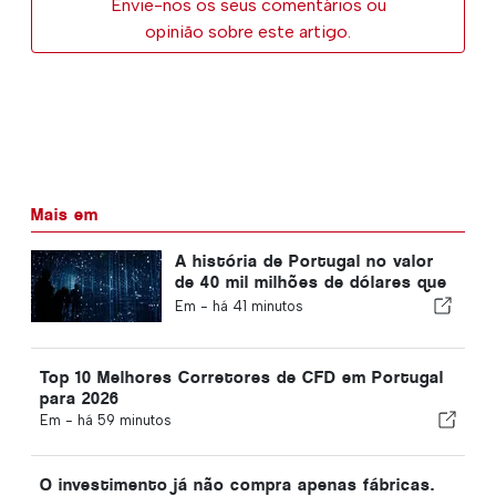
Envie-nos os seus comentários ou
opinião sobre este artigo.
Mais em
A história de Portugal no valor
de 40 mil milhões de dólares que
a maioria dos investidores está
Em -
há 41 minutos
a ignorar
Top 10 Melhores Corretores de CFD em Portugal
para 2026
Em -
há 59 minutos
O investimento já não compra apenas fábricas.