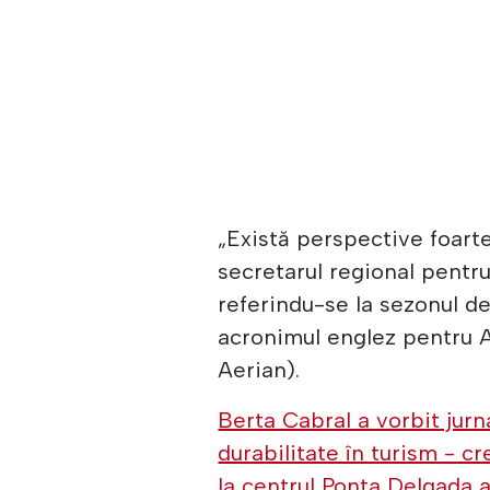
„Există perspective foart
secretarul regional pentru
referindu-se la sezonul def
acronimul englez pentru A
Aerian).
Berta Cabral a vorbit jurna
durabilitate în turism - c
la centrul Ponta Delgada a