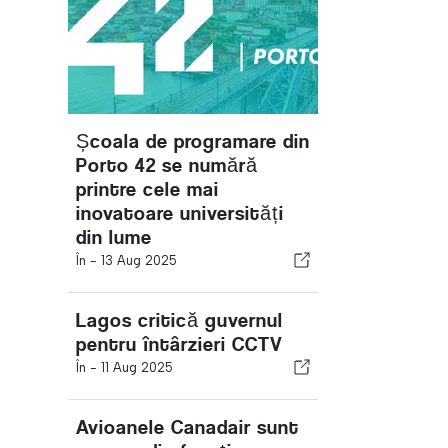
Școala de programare din
Porto 42 se numără
printre cele mai
inovatoare universități
din lume
În -
13 Aug 2025
Lagos critică guvernul
pentru întârzieri CCTV
În -
11 Aug 2025
Avioanele Canadair sunt