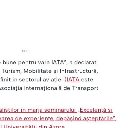
e bune pentru vara IATA”, a declarat
 Turism, Mobilitate și Infrastructură,
init în sectorul aviației (
IATA
este
sociația Internațională de Transport
liștilor în marja seminarului „Excelență și
rearea de experiențe, depășind așteptările”,
l Universității din Azore.