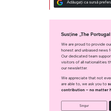
Adăugați ca sursă prefe
Susține „The Portuga
We are proud to provide ou
honest and unbiased news for
Our dedicated team support
visitors of all nationalitie
our newsletter.
We appreciate that not ever
are able to, we ask you to
s
contribution – no matter 
Singur