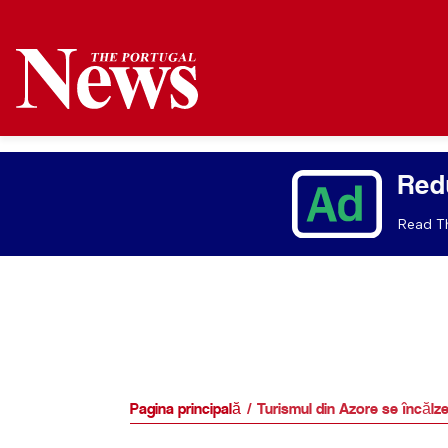
Red
Read Th
Pagina principală
Turismul din Azore se încălz