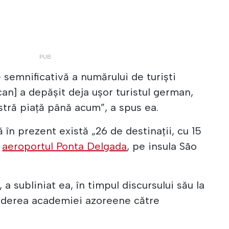
 semnificativă a numărului de turişti
can] a depășit deja ușor turistul german,
stră piață până acum”, a spus ea.
 în prezent există „26 de destinații, cu 15
e
aeroportul Ponta Delgada
, pe insula São
a subliniat ea, în timpul discursului său la
hiderea academiei azoreene către