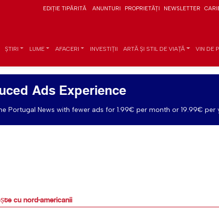
EDIȚIE TIPĂRITĂ
ANUNTURI
PROPRIETĂȚI
NEWSLETTER
CARI
ȘTIRI
LUME
AFACERI
INVESTIȚII
ARTĂ ȘI STIL DE VIAȚĂ
VIN DE 
uced Ads Experience
e Portugal News with fewer ads for 1.99€ per month or 19.99€ per 
ește cu nord-americanii