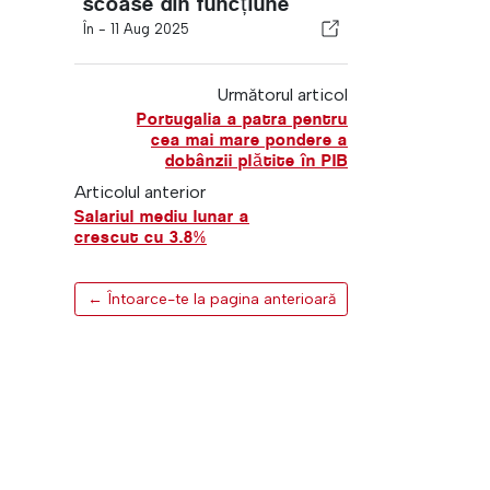
scoase din funcțiune
În -
11 Aug 2025
Următorul articol
Portugalia a patra pentru
cea mai mare pondere a
dobânzii plătite în PIB
Articolul anterior
Salariul mediu lunar a
crescut cu 3.8%
← Întoarce-te la pagina anterioară