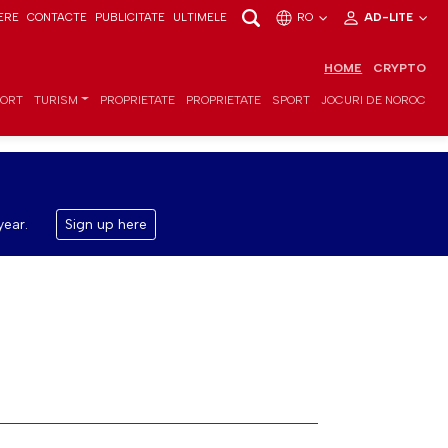
ERE
CONTACTE
PUBLICITATE
ULTIMELE
RO
AD-LITE
HOME
CRYPTO
PORT
TURISM
PROPRIETATE
PROPRIETATE
SPORT
JOCURI DE NOROC
year.
Sign up here