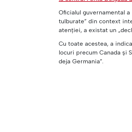
Oficialul guvernamental a
tulburate” din context int
atenției, a existat un „decli
Cu toate acestea, a indicat
locuri precum Canada și S
deja Germania”.