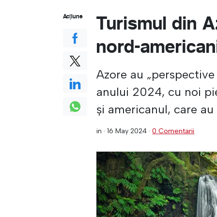
Turismul din A
Acțiune
nord-americani
Azore au „perspective 
anului 2024, cu noi p
și americanul, care au
in ·
16 May 2024
·
0 Comentarii