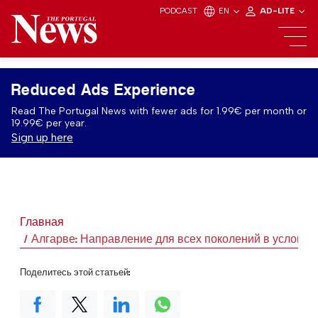
PODCAST
EN
AD-LITE
Reduced Ads Experience
Read The Portugal News with fewer ads for 1.99€ per month or
19.99€ per year.
Sign up here
Главная
Алгарве: Направление для всех поколений в условия
Поделитесь этой статьей: