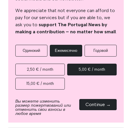
We appreciate that not everyone can afford to
pay for our services but if you are able to, we
ask you to
support The Portugal News by
making a contribution – no matter how small
.
Одинокий
Ежемесячно
Годовой
2,50 € / month
5,00 € / month
15,00 € / month
Вы можете изменить
Continue →
размер пожертвований или
отменить свои взносы в
любое время