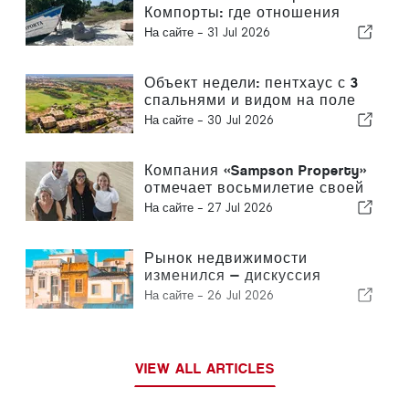
Компорты: где отношения
открывают необыкновенные
На сайте -
31 Jul 2026
возможности
Объект недели: пентхаус с 3
спальнями и видом на поле
для гольфа и море в
На сайте -
30 Jul 2026
Виламоуре
Компания «Sampson Property»
отмечает восьмилетие своей
деятельности
На сайте -
27 Jul 2026
Рынок недвижимости
изменился — дискуссия
продолжается, как и в
На сайте -
26 Jul 2026
прошлом
VIEW ALL ARTICLES