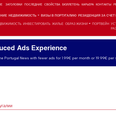
ИЕ
ЗАГОЛОВКИ
ПОСЛЕДНИЕ
СВОЙСТВА
БЮЛЛЕТЕНЬ
КАРЬЕРА
КОНТАКТЫ
Р
АНИЕ
НЕДВИЖИМОСТЬ
ВИЗЫ В ПОРТУГАЛИЮ
РЕЗИДЕНЦИЯ ЗА СЧЕТ
ДВИЖИМОСТЬ
ИНВЕСТИРОВАТЬ
ЖИЛЬЕ
ОБРАЗ ЖИЗНИ
ПОРТВЕЙН
УС
РА
uced Ads Experience
e Portugal News with fewer ads for 1.99€ per month or 19.99€ per 
угалии