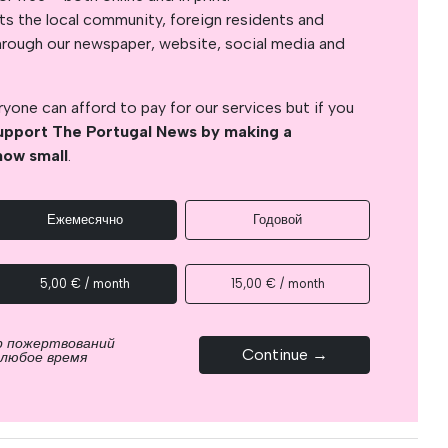
s the local community, foreign residents and
s through our newspaper, website, social media and
yone can afford to pay for our services but if you
upport The Portugal News by making a
how small
.
Ежемесячно
Годовой
5,00 € / month
15,00 € / month
р пожертвований
Continue →
 любое время