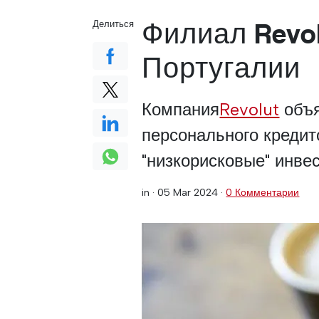
Филиал Revol
Делиться
Португалии
Компания
Revolut
объя
персонального кредит
"низкорисковые" инве
in ·
05 Mar 2024
·
0 Комментарии