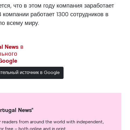
ется, что в этом году компания заработает
В компании работает 1300 сотрудников в
по всему миру.
l News в
льного
Google
ительный источник в Google
rtugal News"
r readers from around the world with independent,
 free – both online and in print.