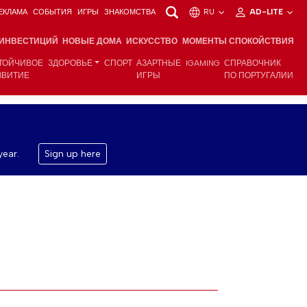
ЕКЛАМА
СОБЫТИЯ
ИГРЫ
ЗНАКОМСТВА
RU
AD-LITE
 ИНВЕСТИЦИЙ
НОВЫЕ ДОМА
ИСКУССТВО
МОМЕНТЫ СПОКОЙСТВИЯ
ТОЙЧИВОЕ
ЗДОРОВЬЕ
СПОРТ
АЗАРТНЫЕ
IGAMING
СПРАВОЧНИК
ЗВИТИЕ
ИГРЫ
ПО ПОРТУГАЛИИ
year.
Sign up here