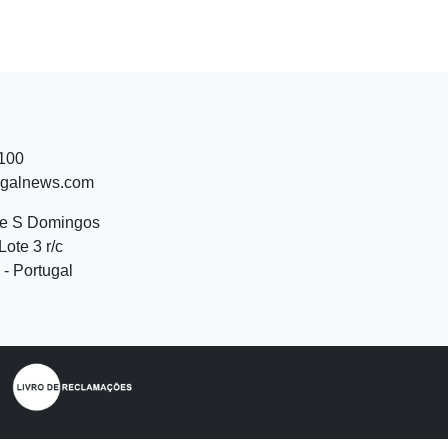
 100
ugalnews.com
de S Domingos
Lote 3 r/c
- Portugal