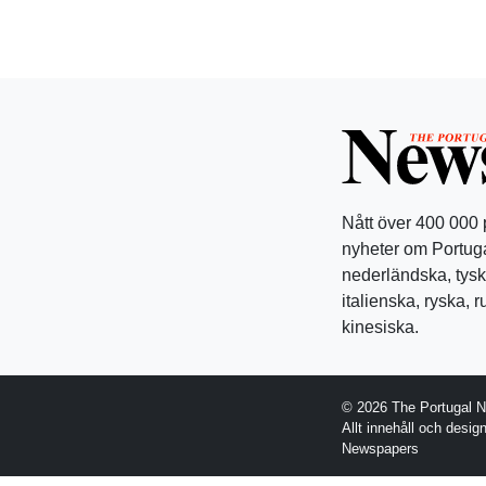
Nått över 400 000
nyheter om Portuga
nederländska, tysk
italienska, ryska, 
kinesiska.
© 2026 The Portugal 
Allt innehåll och desi
Newspapers