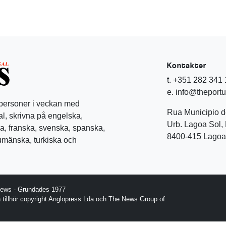
Kontakter
t. +351 282 341
e. info@theport
 personer i veckan med
Rua Municipio 
l, skrivna på engelska,
Urb. Lagoa Sol, 
a, franska, svenska, spanska,
8400-415 Lagoa 
rumänska, turkiska och
News - Grundades 1977
gn tillhör copyright Anglopress Lda och The News Group of