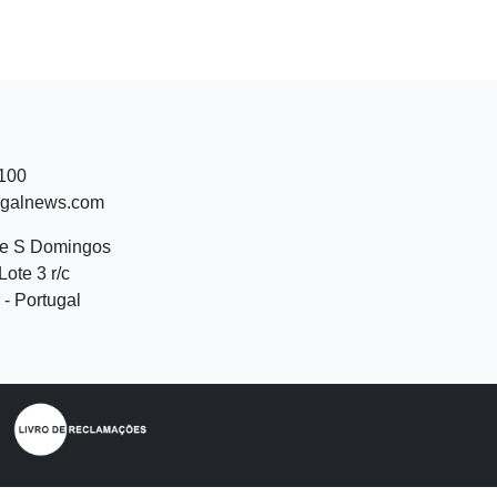
 100
ugalnews.com
de S Domingos
Lote 3 r/c
- Portugal