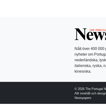
Nått över 400 000
nyheter om Portuga
nederländska, tysk
italienska, ryska, 
kinesiska.
© 2026 The Portugal 
Allt innehåll och desi
Newspapers