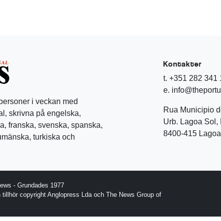
Kontakter
t. +351 282 341
e. info@theport
 personer i veckan med
Rua Municipio 
l, skrivna på engelska,
Urb. Lagoa Sol, 
a, franska, svenska, spanska,
8400-415 Lagoa 
rumänska, turkiska och
News - Grundades 1977
gn tillhör copyright Anglopress Lda och The News Group of