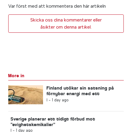
Var först med att kommentera den här artikeln
Skicka oss dina kommentarer eller
åsikter om denna artikel.
More in
Finland utökar sin satsning på
förnybar energi med ett
sandbatteri
I -
1 day ago
Sverige planerar ett tidigt förbud mot
”evighetskemikalier”
I -
1 day ago