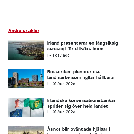
Andra artiklar
Irland presenterar en långsiktig
strategi för tillväxt inom
turismen
I -
1 day ago
Rotterdam planerar ett
landmärke som hyllar hållbara
lösningar
I -
01 Aug 2026
Irländska konversationsbänkar
sprider sig över hela landet
I -
01 Aug 2026
Åsnor blir oväntade hjältar i