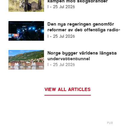
kampen mot skogsbränder
I -
25 Jul 2026
Den nya regeringen genomför
reformer av det offentliga radio-
och tv-systemet
I -
25 Jul 2026
Norge bygger världens längsta
undervattentunnel
I -
25 Jul 2026
VIEW ALL ARTICLES