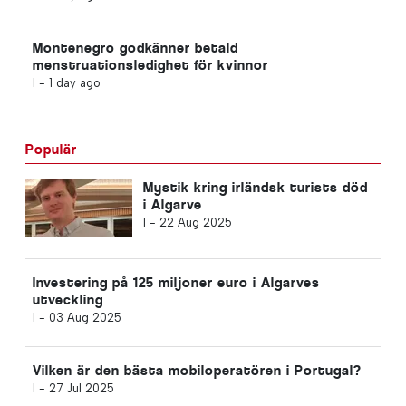
Montenegro godkänner betald
menstruationsledighet för kvinnor
I -
1 day ago
Populär
Mystik kring irländsk turists död
i Algarve
I -
22 Aug 2025
Investering på 125 miljoner euro i Algarves
utveckling
I -
03 Aug 2025
Vilken är den bästa mobiloperatören i Portugal?
I -
27 Jul 2025