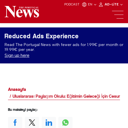
PODCAST
EN
AD-LITE
Reduced Ads Experience
Read The Portugal News with fewer ads for 1.99€ per month or
19.99€ per year.
Sign up here
Anasayfa
Uluslararası Paylaşım Okulu: Eğitimin Geleceği İçin Cesur Bir
Bu makaleyi paylaş: