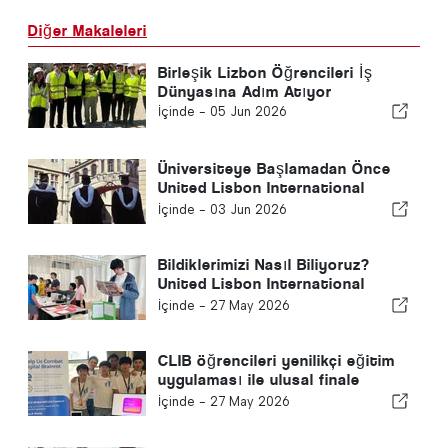
Diğer Makaleleri
Birleşik Lizbon Öğrencileri İş
Dünyasına Adım Atıyor
İçinde -
05 Jun 2026
Üniversiteye Başlamadan Önce
United Lisbon International
School Rehberlik Danışmanından
İçinde -
03 Jun 2026
Tavsiye
Bildiklerimizi Nasıl Biliyoruz?
United Lisbon International
School Yıllık TOK Fuarına Ev
İçinde -
27 May 2026
Sahipliği Yaptı
CLIB öğrencileri yenilikçi eğitim
uygulaması ile ulusal finale
ulaştı
İçinde -
27 May 2026