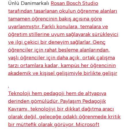
Ünlü Danimarkalı
Rosan Bosch Studio
tarafından tasarlanan okulun öğrenme alanları
tamamen öğrencinin bakış açısına göre
uyarlanmıştır. Farklı konulara, temalara ve
öğretim stillerine uyum sağlayarak sürükleyici
ve ilgi çekici bir deneyim sağlarlar. Genç
öğrenciler için rahat besleme alanlarından,
yaşlı öğrenciler için daha açık, ortak çalışma
tarzı ortamlara kadar, kampüs her öğrencinin
akademik ve kişisel gelişimiyle birlikte gelişir
.
Teknoloji hem pedagoji hem de altyapıya
derinden gömülüdür. Paylaşım Pedagojik
Kavramı, teknolojiyi bir dikkat dağıtma aracı
olarak değil, geleceğe odaklı öğrenmede kritik
bir müttefik olarak görüyor. Microsoft