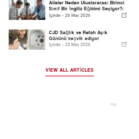
Aileler Neden Uluslararası Birinci
Sınıf Bir İngiliz Eğitimi Seçiyor?:
5 Temel Sebep
İçinde -
26 May 2026
CJD Sağlık ve Refah Açık
Gününü teşvik ediyor
İçinde -
22 May 2026
VIEW ALL ARTICLES