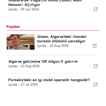
Uluslararası Paylaşım Okulu Lizbon, Aatif
Hassan'ı Ağırlıyor
İçinde -
09 Jun 2026
Popüler
Gizem, Algarve'deki İrlandalı
turistin ölümünü çevreliyor
İçinde -
22 Aug 2025
Algarve gelişimine 125 milyon € yatırım
İçinde -
03 Aug 2025
Portekiz'deki en iyi mobil operatör hangisidir?
İçinde -
27 Jul 2025