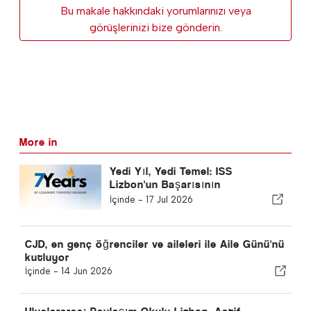
Bu makale hakkındaki yorumlarınızı veya
görüşlerinizi bize gönderin.
More in
Yedi Yıl, Yedi Temel: ISS
Lizbon'un Başarısının
Arkasındaki Sütunlar
İçinde -
17 Jul 2026
CJD, en genç öğrenciler ve aileleri ile Aile Günü'nü
kutluyor
İçinde -
14 Jun 2026