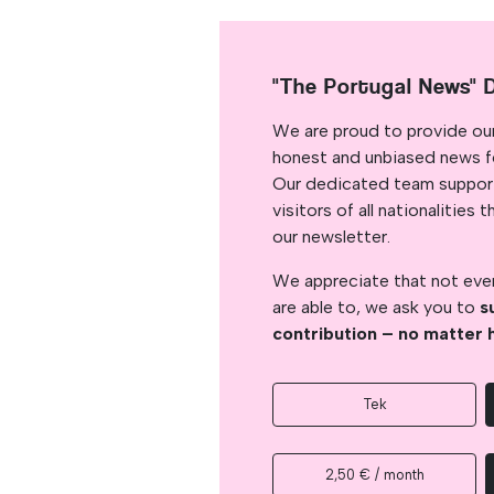
"The Portugal News" 
We are proud to provide ou
honest and unbiased news for
Our dedicated team support
visitors of all nationalitie
our newsletter.
We appreciate that not ever
are able to, we ask you to
s
contribution – no matter 
Tek
2,50 € / month