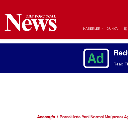
HABERLER
DÜNYA
İŞ
Red
Read Th
Anasayfa
Portekiz'de Yeni Normal Mağazası A