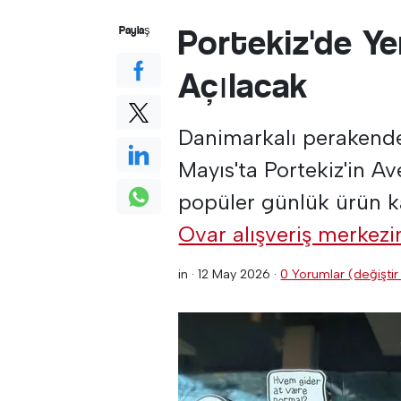
Portekiz'de Y
Paylaş
Açılacak
Danimarkalı perakende
Mayıs'ta Portekiz'in A
popüler günlük ürün kar
Ovar alışveriş merkezi
in ·
12 May 2026
·
0 Yorumlar (değiştir 