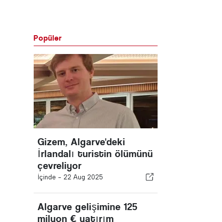
Popüler
Gizem, Algarve'deki
İrlandalı turistin ölümünü
çevreliyor
İçinde -
22 Aug 2025
Algarve gelişimine 125
milyon € yatırım