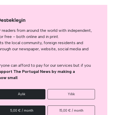
Destekleyin
r readers from around the world with independent,
 free – both online and in print.
s the local community, foreign residents and
s through our newspaper, website, social media and
yone can afford to pay for our services but if you
upport The Portugal News by making a
how small
.
Aylık
Yıllık
5,00 € / month
15,00 € / month