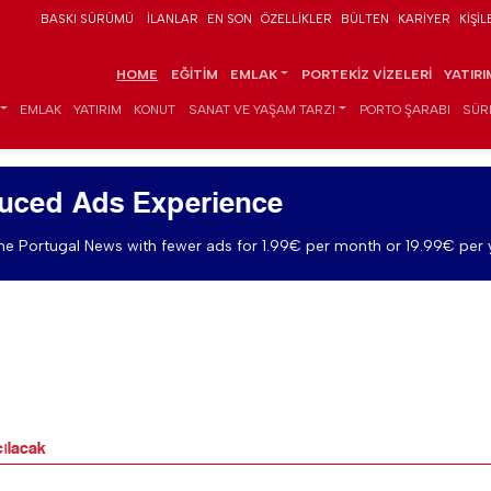
BASKI SÜRÜMÜ
İLANLAR
EN SON
ÖZELLIKLER
BÜLTEN
KARIYER
KIŞIL
HOME
EĞITIM
EMLAK
PORTEKIZ VIZELERI
YATIR
EMLAK
YATIRIM
KONUT
SANAT VE YAŞAM TARZI
PORTO ŞARABI
SÜR
uced Ads Experience
e Portugal News with fewer ads for 1.99€ per month or 19.99€ per 
çılacak