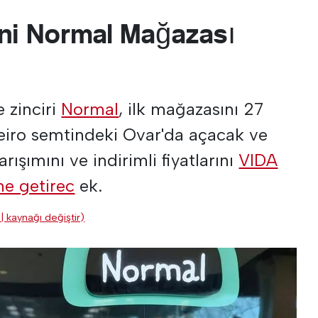
eni Normal Mağazası
 zinciri
Normal
, ilk mağazasını 27
veiro semtindeki Ovar'da açacak ve
ışımını ve indirimli fiyatlarını
VIDA
ne getirec
ek.
| kaynağı değiştir)