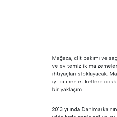
Mağaza, cilt bakımı ve saç
ve ev temizlik malzemeler
ihtiyaçları stoklayacak. M
iyi bilinen etiketlere odak
bir yaklaşım
.
2013 yılında Danimarka'nı
yılda hızla genişledi ve şu