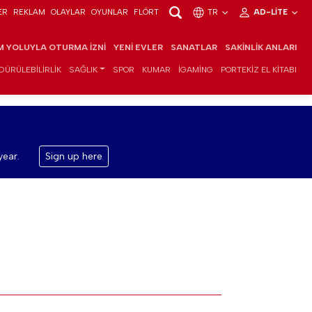
ER
REKLAM
OLAYLAR
OYUNLAR
FLÖRT
TR
AD-LITE
IM YOLUYLA OTURMA İZNI
YENI EVLER
SANATLAR
SAKINLIK ANLARI
DÜRÜLEBILIRLIK
SAĞLIK
SPOR
KUMAR
IGAMING
PORTEKIZ EL KITABI
year.
Sign up here